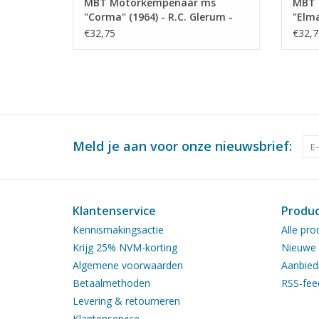
MBT Motorkempenaar ms
MBT 
"Corma" (1964) - R.C. Glerum -
"Elma
Bouwtekening Schaal 1 : 75
Bouwt
€32,75
€32,7
(10.15.015)
(10.1
Meld je aan voor onze nieuwsbrief:
Klantenservice
Produ
Kennismakingsactie
Alle pro
Krijg 25% NVM-korting
Nieuwe 
Algemene voorwaarden
Aanbied
Betaalmethoden
RSS-fee
Levering & retourneren
Klantenservice