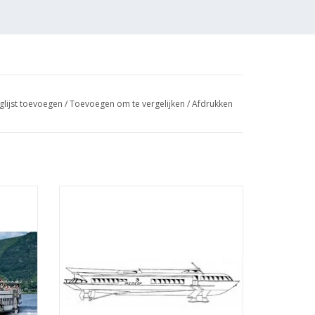
glijst toevoegen
/
Toevoegen om te vergelijken
/
Afdrukken
"Goethe"
MBT Draagvleugelboot type "Meteor" (ca
artuig is getekend op
Îå_ln
1960) - Bouwtekening Schaal 1 : 100
ening
(10.15.009)
TOEVOEGEN AAN WINKELWAGEN
GEN