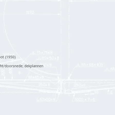
oot (1950)
zicht/doorsnede; dekplannen