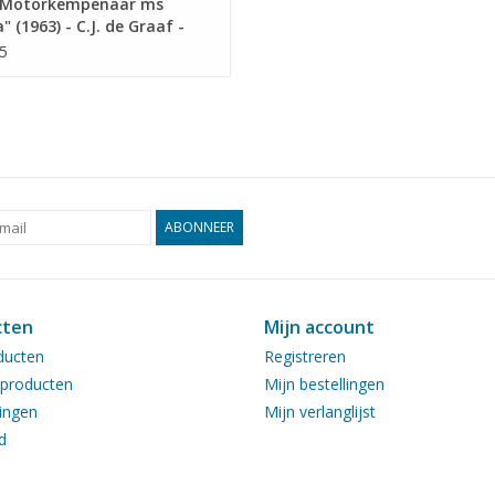
Motorkempenaar ms
" (1963) - C.J. de Graaf -
ekening Schaal 1 : 75
5
5.016)
ABONNEER
cten
Mijn account
ducten
Registreren
producten
Mijn bestellingen
ingen
Mijn verlanglijst
d