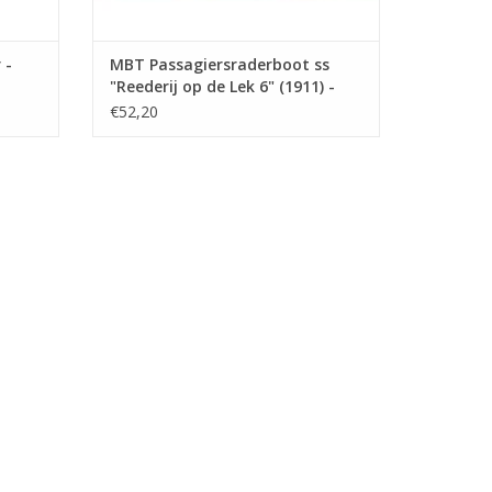
 -
MBT Passagiersraderboot ss
"Reederij op de Lek 6" (1911) -
Stoomboot-Reederij op de Lek -
€52,20
Bouwtekening Schaal 1 : 75
(10.15.014)