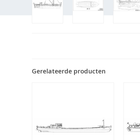
Gerelateerde producten
MBT Rijnschip ms "Rietwijk" (1949) - Nwe
MBT Rij
Rijnv. Mij - Bouwtekening Schaal 1 : 100
van O
(10.15.001)
TOEVOEGEN AAN WINKELWAGEN
TO