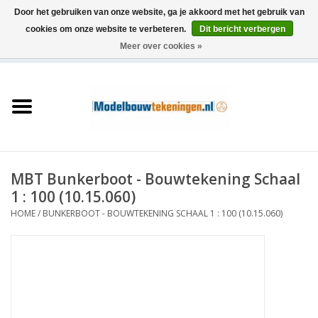
Door het gebruiken van onze website, ga je akkoord met het gebruik van
cookies om onze website te verbeteren.
Dit bericht verbergen
Meer over cookies »
0 Artikelen - €0,00
Home
Schepen
Treinen
MBT Bunkerboot - Bouwtekening Schaal
Houtbouw
1 : 100 (10.15.060)
HOME
/
BUNKERBOOT - BOUWTEKENING SCHAAL 1 : 100 (10.15.060)
Scenery
Machines
Documentatie