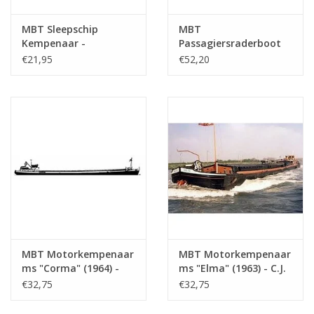
MBT Sleepschip
MBT
Kempenaar -
Passagiersraderboot
Bouwtekening Schaal 1
ss "Reederij op de Lek
€21,95
€52,20
: 75 (10.15.012)
6" (1911) - Stoomboot-
Reederij op de Lek -
Bouwtekening Schaal 1
: 75 (10.15.014)
MBT Motorkempenaar
MBT Motorkempenaar
ms "Corma" (1964) -
ms "Elma" (1963) - C.J.
R.C. Glerum -
de Graaf -
€32,75
€32,75
Bouwtekening Schaal 1
Bouwtekening Schaal 1
: 75 (10.15.015)
: 75 (10.15.016)