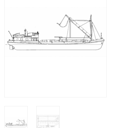
Tijdschriften
Nieuwe tekeningen
NIEUWE TIJDSCHRIFTEN
ABONNEMENT DE
MODELBOUWER
Bouwbeschrijvingen