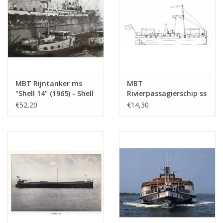
MBT Rijntanker ms
MBT
"Shell 14" (1965) - Shell
Rivierpassagierschip ss
Verkoop Mij. -
"Concordia" (1878) -
€52,20
€14,30
Bouwtekening Schaal 1
Kralingse Stoomboot
: 100 (10.15.010)
Vereeniging -
Bouwtekening Schaal 1
: 75 (10.15.011)