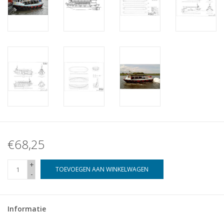
€68,25
+
TOEVOEGEN AAN WINKELWAGEN
-
Informatie