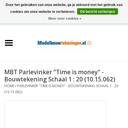
Door het gebruiken van onze website, ga je akkoord met het gebruik van
cookies om onze website te verbeteren.
Dit bericht verbergen
Meer over cookies »
0 Artikelen - €0,00
Home
Schepen
Treinen
MBT Parlevinker "Time is money" -
Houtbouw
Bouwtekening Schaal 1 : 20 (10.15.062)
HOME
/
PARLEVINKER "TIME IS MONEY" - BOUWTEKENING SCHAAL 1 : 20
Scenery
(10.15.062)
Machines
Documentatie