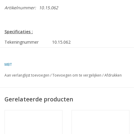
Artikelnummer:
10.15.062
Specificaties :
Tekeningnummer
10.15.062
Auteur
J.H. Engelen
MBT
Omschrijving
Parlevinker "Time is
money"
Aan verlanglijst toevoegen
/
Toevoegen om te vergelijken
/
Afdrukken
Kwaliteit
Schaal
1 : 20
Gerelateerde producten
Aantal bladen A00
0
Aantal bladen A0
3
Aantal bladen A1
0