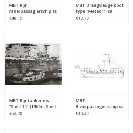
MBT Rijn-
MBT Draagvleugelboot
raderpassagierschip ss
type "Meteor" (ca
"Goethe" (1913), na
1960) - Bouwtekening
€48,15
€18,70
verlenging (1949) -
Schaal 1 : 100
KÌÎå_ln DÌÎ_sseldorfer
(10.15.009)
GmbH - Bouwtekening
Schaal 1 : 100
(10.15.005)
MBT Rijntanker ms
MBT
"Shell 14" (1965) - Shell
Rivierpassagierschip ss
Verkoop Mij. -
"Concordia" (1878) -
€52,20
€14,30
Bouwtekening Schaal 1
Kralingse Stoomboot
: 100 (10.15.010)
Vereeniging -
Bouwtekening Schaal 1