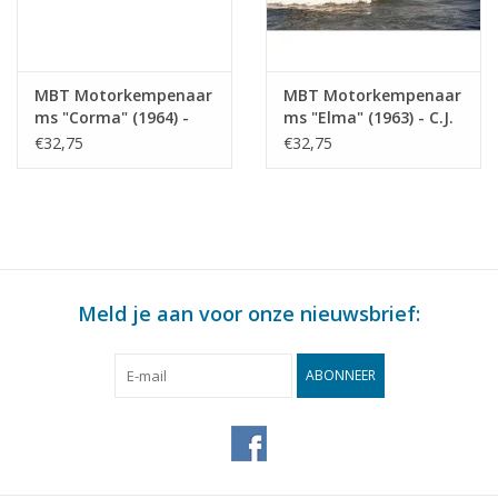
MBT Motorkempenaar
MBT Motorkempenaar
ms "Corma" (1964) -
ms "Elma" (1963) - C.J.
R.C. Glerum -
de Graaf -
€32,75
€32,75
Bouwtekening Schaal 1
Bouwtekening Schaal 1
: 75 (10.15.015)
: 75 (10.15.016)
Meld je aan voor onze nieuwsbrief:
ABONNEER