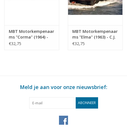
MBT Motorkempenaar
MBT Motorkempenaar
ms "Corma" (1964) -
ms "Elma" (1963) - C.J.
R.C. Glerum -
de Graaf -
€32,75
€32,75
Bouwtekening Schaal 1
Bouwtekening Schaal 1
: 75 (10.15.015)
: 75 (10.15.016)
Meld je aan voor onze nieuwsbrief:
ABONNEER