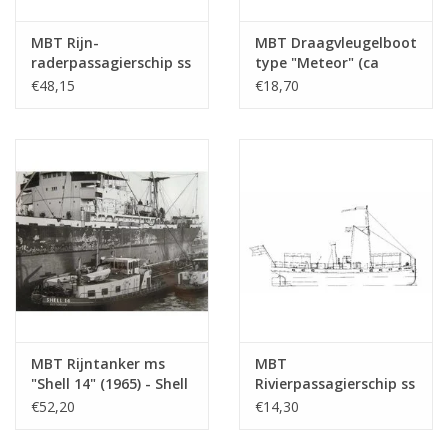
MBT Rijn-
MBT Draagvleugelboot
raderpassagierschip ss
type "Meteor" (ca
"Goethe" (1913), na
1960) - Bouwtekening
€48,15
€18,70
verlenging (1949) -
Schaal 1 : 100
KÌÎå_ln DÌÎ_sseldorfer
(10.15.009)
GmbH - Bouwtekening
Schaal 1 : 100
(10.15.005)
MBT Rijntanker ms
MBT
"Shell 14" (1965) - Shell
Rivierpassagierschip ss
Verkoop Mij. -
"Concordia" (1878) -
€52,20
€14,30
Bouwtekening Schaal 1
Kralingse Stoomboot
: 100 (10.15.010)
Vereeniging -