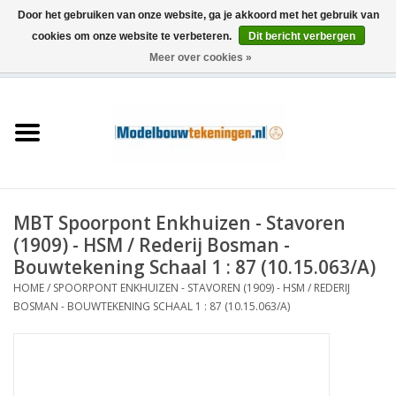
Door het gebruiken van onze website, ga je akkoord met het gebruik van
cookies om onze website te verbeteren.
Dit bericht verbergen
Meer over cookies »
0 Artikelen - €0,00
Home
Schepen
Treinen
MBT Spoorpont Enkhuizen - Stavoren
Houtbouw
(1909) - HSM / Rederij Bosman -
Bouwtekening Schaal 1 : 87 (10.15.063/A)
Scenery
HOME
/
SPOORPONT ENKHUIZEN - STAVOREN (1909) - HSM / REDERIJ
BOSMAN - BOUWTEKENING SCHAAL 1 : 87 (10.15.063/A)
Machines
Documentatie