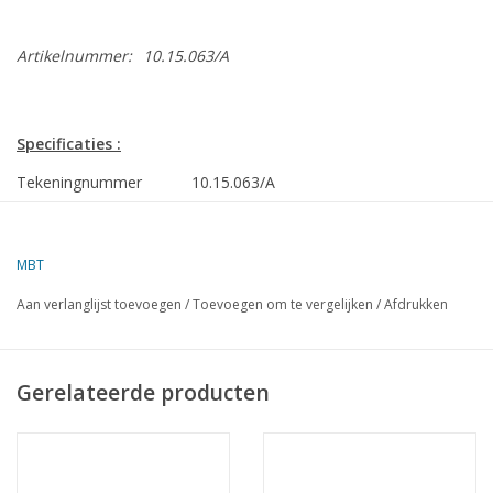
Artikelnummer:
10.15.063/A
Specificaties :
Tekeningnummer
10.15.063/A
Auteur
A. Corba
MBT
Omschrijving
Spoorpont Enkhuizen - Stavoren (1909) - 
Rederij Bosman
Aan verlanglijst toevoegen
/
Toevoegen om te vergelijken
/
Afdrukken
Kwaliteit
sp/lijnen, aanzichten, dekplan
Schaal
1 : 160
Gerelateerde producten
Aantal bladen A00
0
Aantal bladen A0
0