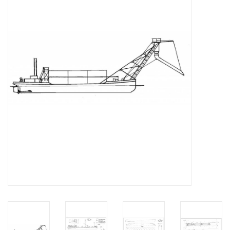
Tijdschriften
Nieuwe tekeningen
NIEUWE TIJDSCHRIFTEN
ABONNEMENT DE
MODELBOUWER
Bouwbeschrijvingen