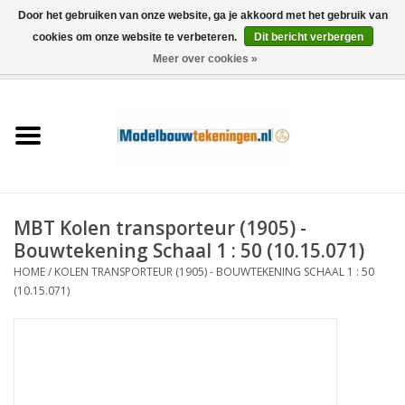
Door het gebruiken van onze website, ga je akkoord met het gebruik van
cookies om onze website te verbeteren.
Dit bericht verbergen
Meer over cookies »
0 Artikelen - €0,00
Home
Schepen
Treinen
MBT Kolen transporteur (1905) -
Houtbouw
Bouwtekening Schaal 1 : 50 (10.15.071)
HOME
/
KOLEN TRANSPORTEUR (1905) - BOUWTEKENING SCHAAL 1 : 50
Scenery
(10.15.071)
Machines
Documentatie