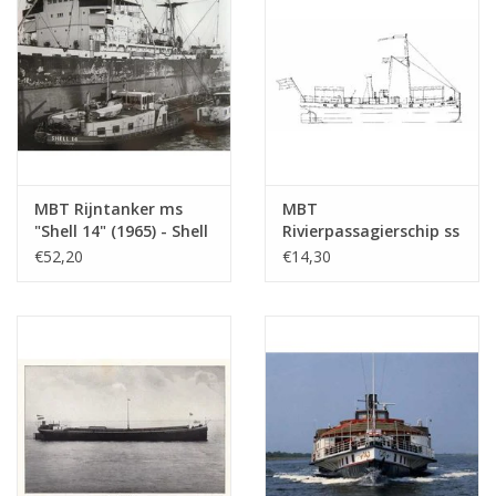
(10.15.005)
MBT Rijntanker ms
MBT
"Shell 14" (1965) - Shell
Rivierpassagierschip ss
Verkoop Mij. -
"Concordia" (1878) -
€52,20
€14,30
Bouwtekening Schaal 1
Kralingse Stoomboot
: 100 (10.15.010)
Vereeniging -
Bouwtekening Schaal 1
: 75 (10.15.011)