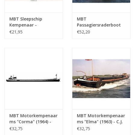
MBT Sleepschip
MBT
Kempenaar -
Passagiersraderboot
Bouwtekening Schaal 1
ss "Reederij op de Lek
€21,95
€52,20
: 75 (10.15.012)
6" (1911) - Stoomboot-
Reederij op de Lek -
Bouwtekening Schaal 1
: 75 (10.15.014)
MBT Motorkempenaar
MBT Motorkempenaar
ms "Corma" (1964) -
ms "Elma" (1963) - C.J.
R.C. Glerum -
de Graaf -
€32,75
€32,75
Bouwtekening Schaal 1
Bouwtekening Schaal 1