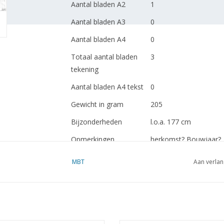
Aantal bladen A2
1
Aantal bladen A3
0
Aantal bladen A4
0
Totaal aantal bladen
3
tekening
Aantal bladen A4 tekst
0
Gewicht in gram
205
Bijzonderheden
l.o.a. 177 cm
Opmerkingen
herkomst? Bouwjaar?
MBT
Aan verlan