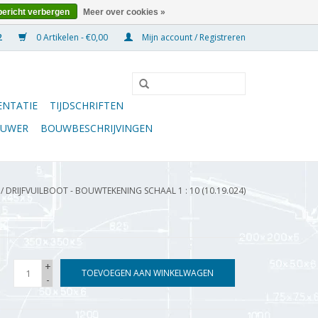
bericht verbergen
Meer over cookies »
0 Artikelen - €0,00
Mijn account / Registreren
NTATIE
TIJDSCHRIFTEN
OUWER
BOUWBESCHRIJVINGEN
/
DRIJFVUILBOOT - BOUWTEKENING SCHAAL 1 : 10 (10.19.024)
+
TOEVOEGEN AAN WINKELWAGEN
-