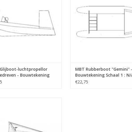
lijboot-luchtpropellor
MBT Rubberboot "Gemini" 
edreven - Bouwtekening
Bouwtekening Schaal 1 : N/
l 1 : N/A (10.19.009)
(10.19.010)
5
€22,75
T Catamarankraan "Titan 2" -
ekening Schaal 1 : 500 (10.19.016)
EVOEGEN AAN WINKELWAGEN