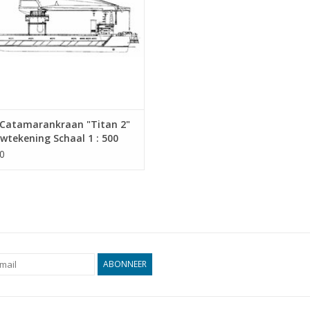
Catamarankraan "Titan 2"
wtekening Schaal 1 : 500
9.016)
0
ABONNEER