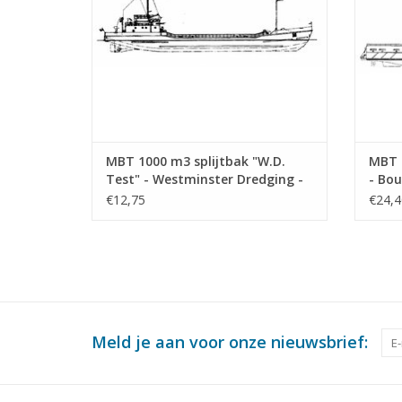
MBT 1000 m3 splijtbak "W.D.
MBT 
Test" - Westminster Dredging -
- Bou
Bouwtekening Schaal 1 : 550
(10.1
€12,75
€24,4
(10.19.012)
Meld je aan voor onze nieuwsbrief: