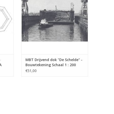
-
MBT Drijvend dok "De Schelde" -
A
Bouwtekening Schaal 1 : 200
(10.19.011)
€51,00