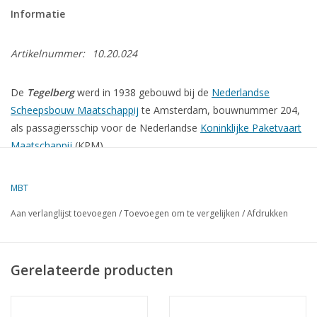
Informatie
Artikelnummer:
10.20.024
De
Tegelberg
werd in 1938 gebouwd bij de
Nederlandse
Scheepsbouw Maatschappij
te Amsterdam, bouwnummer 204,
als passagiersschip voor de Nederlandse
Koninklijke Paketvaart
Maatschappij
(KPM).
MBT
Afmetingen L x B x H: 170.99 x 22.86 x 12.50 meter. Motor: 3 x
2t ew 8 cyl Sulzer (650x1200) van 10.800 rpk. Het had 3
Aan verlanglijst toevoegen
/
Toevoegen om te vergelijken
/
Afdrukken
schroeven en haalde daarmee een snelheid van 17 knopen.
De
Tegelberg
had twee zusterschepen, de
Boissevain
en
Gerelateerde producten
de
Ruys
. De drie schepen werden voor de oorlog 'The White
Dutch Yachts' genoemd naar drie bekende Rotterdamse reders.
De Tegelberg werd in 1938 in gebruik genomen en was geschikt