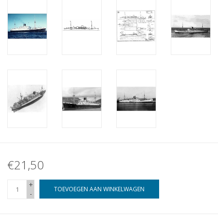
€21,50
+
TOEVOEGEN AAN WINKELWAGEN
-