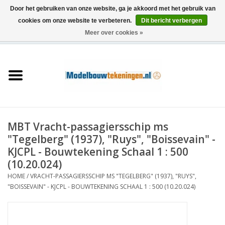
Door het gebruiken van onze website, ga je akkoord met het gebruik van
cookies om onze website te verbeteren.
Dit bericht verbergen
Meer over cookies »
0 Artikelen - €0,00
Home
Schepen
Treinen
MBT Vracht-passagiersschip ms
Houtbouw
"Tegelberg" (1937), "Ruys", "Boissevain" -
KJCPL - Bouwtekening Schaal 1 : 500
Scenery
(10.20.024)
HOME
/
VRACHT-PASSAGIERSSCHIP MS "TEGELBERG" (1937), "RUYS",
"BOISSEVAIN" - KJCPL - BOUWTEKENING SCHAAL 1 : 500 (10.20.024)
Machines
Documentatie