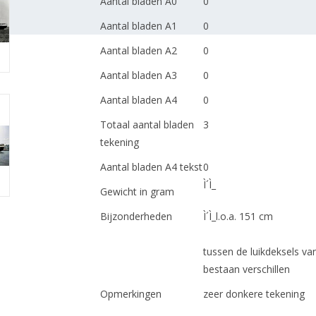
Aantal bladen A0
0
Aantal bladen A1
0
Aantal bladen A2
0
Aantal bladen A3
0
Aantal bladen A4
0
Totaal aantal bladen
3
tekening
Aantal bladen A4 tekst
0
Ì´Ì_
Gewicht in gram
Bijzonderheden
Ì´Ì_l.o.a. 151 cm
tussen de luikdeksels v
bestaan verschillen
Opmerkingen
zeer donkere tekening