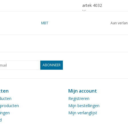
artek 4032
Ì´Ì_
MBT
Aan verlan
ABONNEER
cten
Mijn account
ducten
Registreren
producten
Mijn bestellingen
ingen
Mijn verlanglijst
d