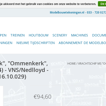
 je akkoord met het gebruik van cookies om onze website te verbeteren.
Dit 
PEN
TREINEN
HOUTBOUW
SCENERY
MACHINES
DOCUME
ENINGEN
NIEUWE TIJDSCHRIFTEN
ABONNEMENT DE MODELB
k", "Ommenkerk",
HOME
/
VRACHTSCHIP MS "OO
) - VNS/Nedlloyd -
16.10.029)
€94,60