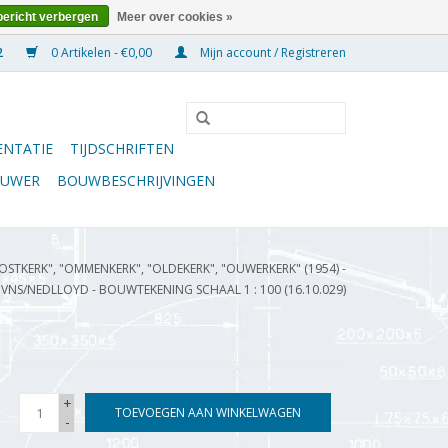
bericht verbergen
Meer over cookies »
0 Artikelen - €0,00
Mijn account / Registreren
NTATIE
TIJDSCHRIFTEN
OUWER
BOUWBESCHRIJVINGEN
STKERK", "OMMENKERK", "OLDEKERK", "OUWERKERK" (1954) -
VNS/NEDLLOYD - BOUWTEKENING SCHAAL 1 : 100 (16.10.029)
+
TOEVOEGEN AAN WINKELWAGEN
-