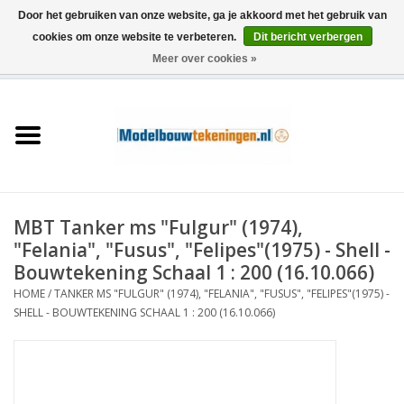
Door het gebruiken van onze website, ga je akkoord met het gebruik van
cookies om onze website te verbeteren.
Dit bericht verbergen
Meer over cookies »
0 Artikelen - €0,00
Home
Schepen
Treinen
MBT Tanker ms "Fulgur" (1974),
Houtbouw
"Felania", "Fusus", "Felipes"(1975) - Shell -
Bouwtekening Schaal 1 : 200 (16.10.066)
Scenery
HOME
/
TANKER MS "FULGUR" (1974), "FELANIA", "FUSUS", "FELIPES"(1975) -
SHELL - BOUWTEKENING SCHAAL 1 : 200 (16.10.066)
Machines
Documentatie