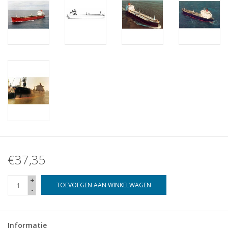
€37,35
+
TOEVOEGEN AAN WINKELWAGEN
-
Informatie