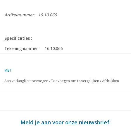
Artikelnummer:
16.10.066
Specificaties :
Tekeningnummer
16.10.066
Omschrijving
tanker ms "Fulgur" (1974), "Felania", "Fusus",
"Flammulina"(1976) - Shell
MBT
Kwaliteit
algemeen plan; sp/lijnen (1:100)
Aan verlanglijst toevoegen
/
Toevoegen om te vergelijken
/
Afdrukken
Moeilijkheidsgraad
D
Schaal
1 : 200
Aantal bladen A00
0
Aantal bladen A0
1
Meld je aan voor onze nieuwsbrief:
Aantal bladen A1
0