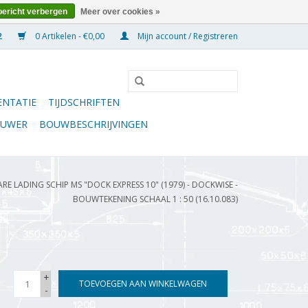
bericht verbergen
Meer over cookies »
0 Artikelen - €0,00
Mijn account / Registreren
NTATIE
TIJDSCHRIFTEN
OUWER
BOUWBESCHRIJVINGEN
E LADING SCHIP MS "DOCK EXPRESS 10" (1979) - DOCKWISE -
BOUWTEKENING SCHAAL 1 : 50 (16.10.083)
+
TOEVOEGEN AAN WINKELWAGEN
-