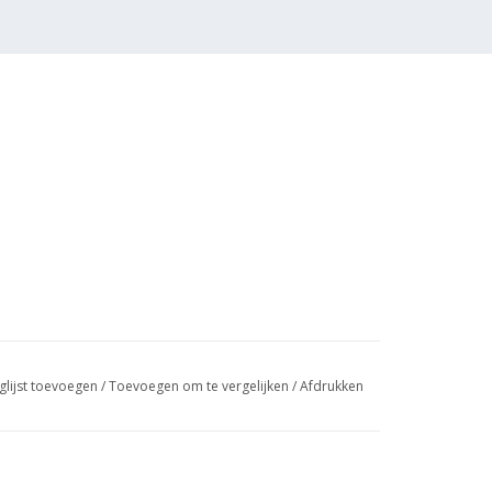
glijst toevoegen
/
Toevoegen om te vergelijken
/
Afdrukken
se 11, 12