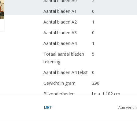
Aantal bladen A0
2
Aantal bladen A1
0
Aantal bladen A2
1
Aantal bladen A3
0
Aantal bladen A4
1
Totaal aantal bladen
5
tekening
Aantal bladen A4 tekst
0
Gewicht in gram
290
Bijzonderheden
l.o.a. 1:102 cm
MBT
Aan verlan
zusterschepen Dockwi
Opmerkingen
artek 4169 en 4160
Ì´Ì_