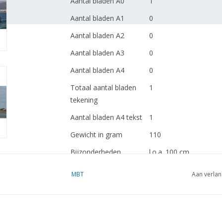
Aantal bladen A0
1
Aantal bladen A1
0
Aantal bladen A2
0
Aantal bladen A3
0
Aantal bladen A4
0
Totaal aantal bladen
1
tekening
Aantal bladen A4 tekst
1
Gewicht in gram
110
Bijzonderheden
l.o.a. 100 cm
Opmerkingen
artek 4155
MBT
Aan verlan
Ì´Ì_