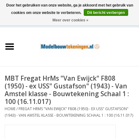
Door het gebruiken van onze website, ga je akkoord met het gebruik van
cookies om onze website te verbeteren.
Dit bericht verbergen
Meer over cookies »
0 Artikelen - €0,00
Home
Schepen
Treinen
MBT Fregat HrMs "Van Ewijck" F808
Houtbouw
(1950) - ex USS" Gustafson" (1943) - Van
Amstel klasse - Bouwtekening Schaal 1 :
Scenery
100 (16.11.017)
HOME
/
FREGAT HRMS "VAN EWIJCK" F808 (1950) - EX USS" GUSTAFSON"
(1943) - VAN AMSTEL KLASSE - BOUWTEKENING SCHAAL 1 : 100 (16.11.017)
Machines
Documentatie