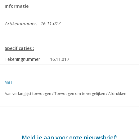
Informatie
Artikelnummer:
16.11.017
Specificaties :
Tekeningnummer
16.11.017
Omschrijving
fregat HrMs "Van Ewijck" F808 (191:50) - ex
Van Amstel klasse
MBT
Kwaliteit
sp/lijnen 1:50; algemeen plan; tekening plaat
Aan verlanglijst toevoegen
/
Toevoegen om te vergelijken
/
Afdrukken
Moeilijkheidsgraad
D
Schaal
1 : 100
Aantal bladen A00
2
Aantal bladen A0
3
Meld je aan voor onze nieuwsbrief: