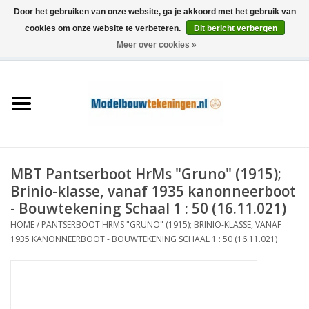
Door het gebruiken van onze website, ga je akkoord met het gebruik van
cookies om onze website te verbeteren.
Dit bericht verbergen
Meer over cookies »
0 Artikelen - €0,00
Home
Schepen
Treinen
MBT Pantserboot HrMs "Gruno" (1915);
Houtbouw
Brinio-klasse, vanaf 1935 kanonneerboot
- Bouwtekening Schaal 1 : 50 (16.11.021)
Scenery
HOME
/
PANTSERBOOT HRMS "GRUNO" (1915); BRINIO-KLASSE, VANAF
1935 KANONNEERBOOT - BOUWTEKENING SCHAAL 1 : 50 (16.11.021)
Machines
Documentatie