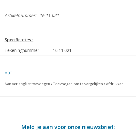
Artikelnummer:
16.11.021
Specificaties :
Tekeningnummer
16.11.021
Omschrijving
Pantserboot HrMs "Gruno" (1915); Brinio-
kanonneerboot
MBT
Kwaliteit
sp/lijnen; algemeen plan
Aan verlanglijst toevoegen
/
Toevoegen om te vergelijken
/
Afdrukken
Moeilijkheidsgraad
D
Schaal
1 : 50
Aantal bladen A00
4
Aantal bladen A0
0
Meld je aan voor onze nieuwsbrief:
Aantal bladen A1
0