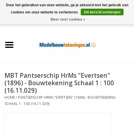
Door het gebruiken van onze website, ga je akkoord met het gebruik van
cookies om onze website te verbeteren.
Dit bericht verbergen
Meer over cookies »
0 Artikelen - €0,00
Home
Schepen
Treinen
MBT Pantserschip HrMs "Evertsen"
Houtbouw
(1896) - Bouwtekening Schaal 1 : 100
(16.11.029)
Scenery
HOME
/
PANTSERSCHIP HRMS "EVERTSEN" (1896) - BOUWTEKENING
SCHAAL 1 : 100 (16.11.029)
Machines
Documentatie