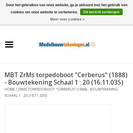
Door het gebruiken van onze website, ga je akkoord met het gebruik van
cookies om onze website te verbeteren.
Dit bericht verbergen
Meer over cookies »
0 Artikelen - €0,00
Home
Schepen
Treinen
MBT ZrMs torpedoboot "Cerberus" (1888)
Houtbouw
- Bouwtekening Schaal 1 : 20 (16.11.035)
HOME
/
ZRMS TORPEDOBOOT "CERBERUS" (1888) - BOUWTEKENING
Scenery
SCHAAL 1 : 20 (16.11.035)
Machines
Documentatie