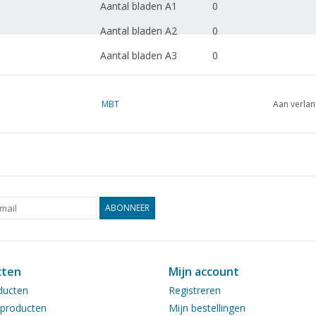
Aantal bladen A1
0
Aantal bladen A2
0
Aantal bladen A3
0
Aantal bladen A4
0
Totaal aantal bladen
MBT
3
Aan verlan
tekening
Aantal bladen A4 tekst
0
Gewicht in gram
125
Bijzonderheden
l.o.a.Ì´Ì_ 118cm
ABONNEER
Opmerkingen
artek 0099
cten
Mijn account
ducten
Registreren
producten
Mijn bestellingen