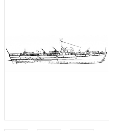
Tijdschriften
Nieuwe tekeningen
NIEUWE TIJDSCHRIFTEN
ABONNEMENT DE
MODELBOUWER
Bouwbeschrijvingen