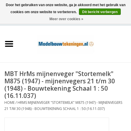
Door het gebruiken van onze website, ga je akkoord met het gebruik van
cookies om onze website te verbeteren.
Dit bericht verbergen
Meer over cookies »
0 Artikelen - €0,00
Home
Schepen
Treinen
MBT HrMs mijnenveger "Stortemelk"
Houtbouw
M875 (1947) - mijnenvegers 21 t/m 30
(1948) - Bouwtekening Schaal 1 : 50
Scenery
(16.11.037)
HOME
/
HRMS MIJNENVEGER "STORTEMELK" M875 (1947) - MIJNENVEGERS
21 T/M 30 (1948) - BOUWTEKENING SCHAAL 1 : 50 (16.11.037)
Machines
Documentatie