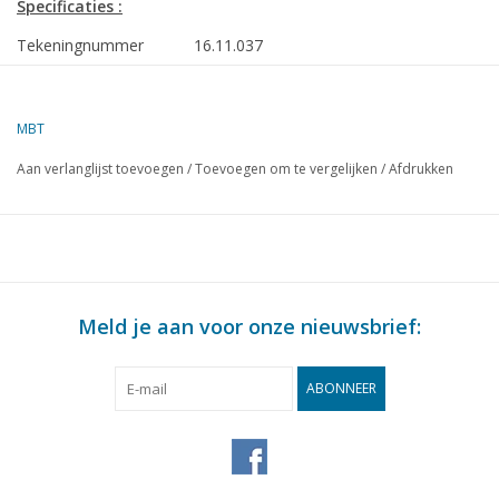
Specificaties :
Tekeningnummer
16.11.037
Omschrijving
HrMs mijnenveger "Stortemelk" M875 (194
t/m 30 (191:48)
MBT
Kwaliteit
spanten; algemeen plan
Aan verlanglijst toevoegen
/
Toevoegen om te vergelijken
/
Afdrukken
Moeilijkheidsgraad
D
Schaal
1 : 50
Aantal bladen A00
0
Aantal bladen A0
2
Meld je aan voor onze nieuwsbrief:
Aantal bladen A1
0
Aantal bladen A2
0
ABONNEER
Aantal bladen A3
0
Aantal bladen A4
0