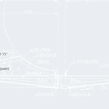
O 15"
ijaanz