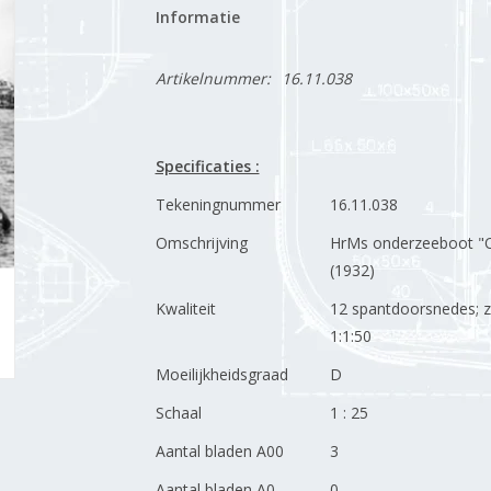
Informatie
Artikelnummer:
16.11.038
Specificaties :
Tekeningnummer
16.11.038
Omschrijving
HrMs onderzeeboot "
(1932)
Kwaliteit
12 spantdoorsnedes; z
1:1:50
Moeilijkheidsgraad
D
Schaal
1 : 25
Aantal bladen A00
3
Aantal bladen A0
0