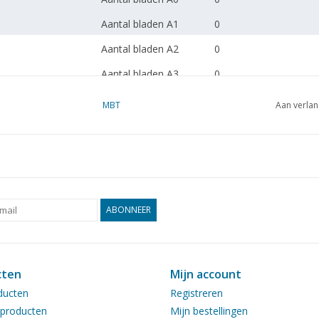
Aantal bladen A1
0
Aantal bladen A2
0
Aantal bladen A3
0
Aantal bladen A4
0
MBT
Aan verlan
Totaal aantal bladen
3
tekening
Aantal bladen A4 tekst
0
Gewicht in gram
185
ABONNEER
Bijzonderheden
l.o.a. 240cm
Opmerkingen
artek 0102
Ì´Ì_
cten
Mijn account
ducten
Registreren
producten
Mijn bestellingen