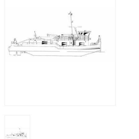
Tijdschriften
Nieuwe tekeningen
NIEUWE TIJDSCHRIFTEN
ABONNEMENT DE
MODELBOUWER
Bouwbeschrijvingen