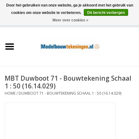
Door het gebruiken van onze website, ga je akkoord met het gebruik van
cookies om onze website te verbeteren.
Dit bericht verbergen
Meer over cookies »
0 Artikelen - €0,00
Home
Schepen
Treinen
MBT Duwboot 71 - Bouwtekening Schaal
Houtbouw
1 : 50 (16.14.029)
HOME
/
DUWBOOT 71 - BOUWTEKENING SCHAAL 1 : 50 (16.14.029)
Scenery
Machines
Documentatie