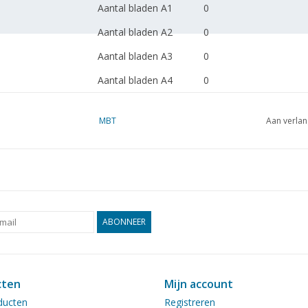
Aantal bladen A1
0
Aantal bladen A2
0
Aantal bladen A3
0
Aantal bladen A4
0
Totaal aantal bladen
1
tekening
MBT
Aan verlan
Aantal bladen A4 tekst
0
Ì´Ì_
Gewicht in gram
Bijzonderheden
l.o.a. 70 cm
ABONNEER
in 1991 herdoopt in He
Imperial Reederei)
Opmerkingen
artek 4231
cten
Mijn account
Ì´Ì_
ducten
Registreren