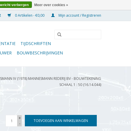
bericht verbergen
Meer over cookies »
0 Artikelen - €0,00
Mijn account / Registreren
NTATIE
TIJDSCHRIFTEN
OUWER
BOUWBESCHRIJVINGEN
ANN IV (1978) MANNESMANN REDERIJ BV - BOUWTEKENING
SCHAAL 1 : 50 (16.14.044)
+
TOEVOEGEN AAN WINKELWAGEN
-