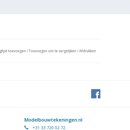
glijst toevoegen
/
Toevoegen om te vergelijken
/
Afdrukken
rkules VI (Nestrans GmbH-Haniel Reederei -
Modelbouwtekeningen.nl
+31 33 720 02 72