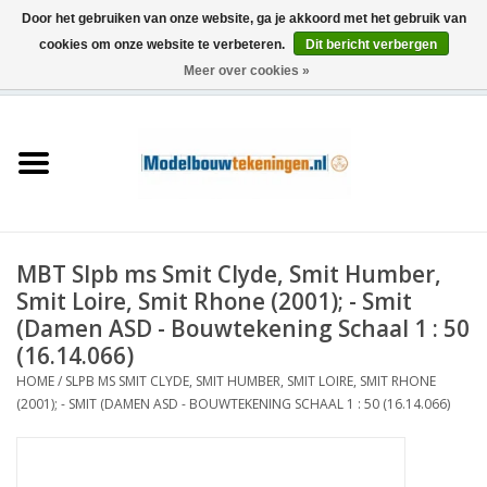
Door het gebruiken van onze website, ga je akkoord met het gebruik van
cookies om onze website te verbeteren.
Dit bericht verbergen
Meer over cookies »
0 Artikelen - €0,00
Home
Schepen
Treinen
MBT Slpb ms Smit Clyde, Smit Humber,
Houtbouw
Smit Loire, Smit Rhone (2001); - Smit
(Damen ASD - Bouwtekening Schaal 1 : 50
Scenery
(16.14.066)
HOME
/
SLPB MS SMIT CLYDE, SMIT HUMBER, SMIT LOIRE, SMIT RHONE
(2001); - SMIT (DAMEN ASD - BOUWTEKENING SCHAAL 1 : 50 (16.14.066)
Machines
Documentatie