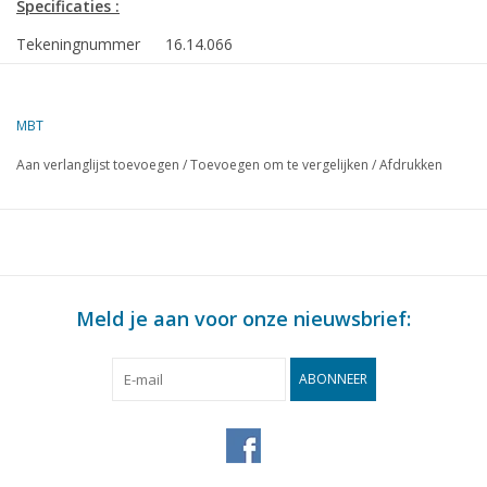
Specificaties :
Tekeningnummer
16.14.066
Omschrijving
haven/kustslpb ms Smit Clyde, Smit Humber, 
(2001);Ì´Ì_ - Smit (Damen ASD
MBT
Kwaliteit
algemeen plan; sp/lijnenplan; details
Aan verlanglijst toevoegen
/
Toevoegen om te vergelijken
/
Afdrukken
Moeilijkheidsgraad
D
Schaal
1 : 50
Aantal bladen A00
2
Aantal bladen A0
0
Meld je aan voor onze nieuwsbrief:
Aantal bladen A1
0
Aantal bladen A2
0
ABONNEER
Aantal bladen A3
1
Aantal bladen A4
0