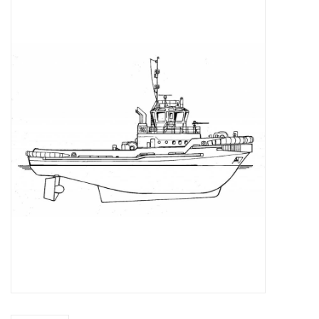
Tijdschriften
Nieuwe tekeningen
NIEUWE TIJDSCHRIFTEN
ABONNEMENT DE
MODELBOUWER
Bouwbeschrijvingen