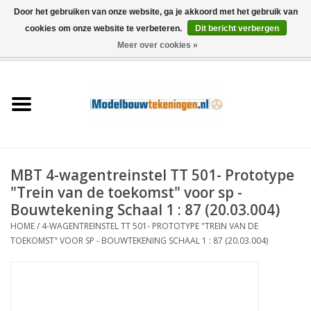
Door het gebruiken van onze website, ga je akkoord met het gebruik van
cookies om onze website te verbeteren.
Dit bericht verbergen
Meer over cookies »
0 Artikelen - €0,00
Home
Schepen
Treinen
MBT 4-wagentreinstel TT 501- Prototype
Houtbouw
"Trein van de toekomst" voor sp -
Bouwtekening Schaal 1 : 87 (20.03.004)
Scenery
HOME
/
4-WAGENTREINSTEL TT 501- PROTOTYPE "TREIN VAN DE
TOEKOMST" VOOR SP - BOUWTEKENING SCHAAL 1 : 87 (20.03.004)
Machines
Documentatie