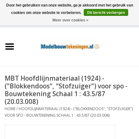
Door het gebruiken van onze website, ga je akkoord met het gebruik van
cookies om onze website te verbeteren.
Dit bericht verbergen
Meer over cookies »
0 Artikelen - €0,00
Home
Schepen
Treinen
MBT Hoofdlijnmateriaal (1924) -
Houtbouw
("Blokkendoos", "Stofzuiger") voor spo -
Bouwtekening Schaal 1 : 43.5/87
Scenery
(20.03.008)
HOME
/
HOOFDLIJNMATERIAAL (1924) - ("BLOKKENDOOS", "STOFZUIGER")
VOOR SPO - BOUWTEKENING SCHAAL 1 : 43.5/87 (20.03.008)
Machines
Documentatie