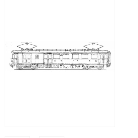
Tijdschriften
Nieuwe tekeningen
NIEUWE TIJDSCHRIFTEN
ABONNEMENT DE
MODELBOUWER
Bouwbeschrijvingen