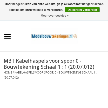
Door het gebruiken van onze website, ga je akkoord met het gebruik van
cookies om onze website te verbeteren.
Dit bericht verbergen
Meer over cookies »
0 Artikelen - €0,00
Home
Schepen
Treinen
MBT Kabelhaspels voor spoor 0 -
Houtbouw
Bouwtekening Schaal 1 : 1 (20.07.012)
HOME
/
KABELHASPELS VOOR SPOOR 0 - BOUWTEKENING SCHAAL 1 : 1
Scenery
(20.07.012)
Machines
Documentatie