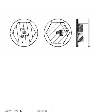
Tijdschriften
Nieuwe tekeningen
NIEUWE TIJDSCHRIFTEN
ABONNEMENT DE
MODELBOUWER
Bouwbeschrijvingen