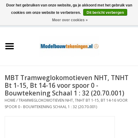
Door het gebruiken van onze website, ga je akkoord met het gebruik van
cookies om onze website te verbeteren.
Dit bericht verbergen
Meer over cookies »
0 Artikelen - €0,00
Home
Schepen
Treinen
MBT Tramweglokomotieven NHT, TNHT
Houtbouw
Bt 1-15, Bt 14-16 voor spoor 0 -
Bouwtekening Schaal 1 : 32 (20.70.001)
Scenery
HOME
/
TRAMWEGLOKOMOTIEVEN NHT, TNHT BT 1-15, BT 14-16 VOOR
SPOOR 0 - BOUWTEKENING SCHAAL 1 : 32 (20.70.001)
Machines
Documentatie