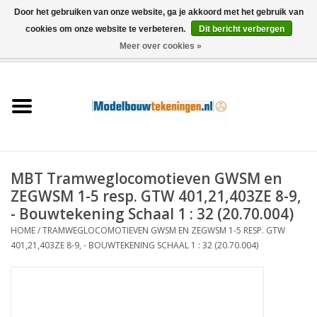
Door het gebruiken van onze website, ga je akkoord met het gebruik van
cookies om onze website te verbeteren.
Dit bericht verbergen
Meer over cookies »
0 Artikelen - €0,00
Home
Schepen
Treinen
MBT Tramweglocomotieven GWSM en
Houtbouw
ZEGWSM 1-5 resp. GTW 401,21,403ZE 8-9,
- Bouwtekening Schaal 1 : 32 (20.70.004)
Scenery
HOME
/
TRAMWEGLOCOMOTIEVEN GWSM EN ZEGWSM 1-5 RESP. GTW
401,21,403ZE 8-9, - BOUWTEKENING SCHAAL 1 : 32 (20.70.004)
Machines
Documentatie