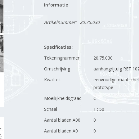
Informatie
Artikelnummer:
20.75.030
Specificaties :
Tekeningnummer
20.75.030
Omschrijving
aanhangrijtuig RET 10
Kwaliteit
eenvoudige maatsche
prototype
Moeilijkheidsgraad
C
Schaal
1 : 50
Aantal bladen A00
0
Aantal bladen A0
0