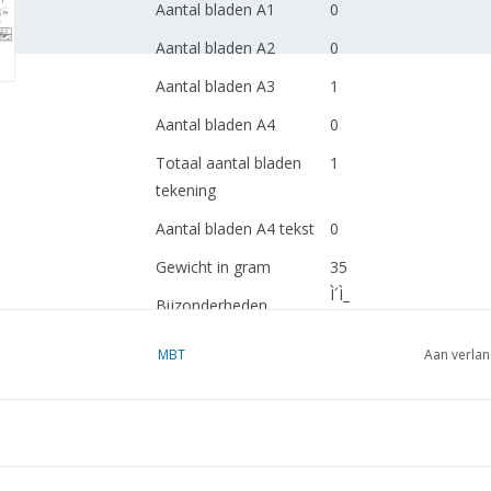
Aantal bladen A1
0
Aantal bladen A2
0
Aantal bladen A3
1
Aantal bladen A4
0
Totaal aantal bladen
1
tekening
Aantal bladen A4 tekst
0
Gewicht in gram
35
Ì´Ì_
Bijzonderheden
Ì´Ì_
Opmerkingen
MBT
Aan verlan