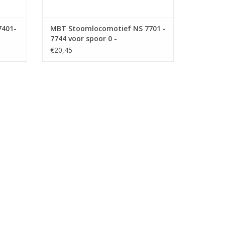
7401-
MBT Stoomlocomotief NS 7701 -
7744 voor spoor 0 -
Bouwtekening Schaal 1 : 40
€20,45
(29.00.109)