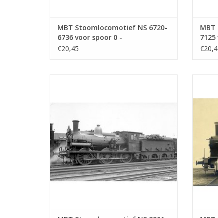
MBT Stoomlocomotief NS 6720-
MBT 
6736 voor spoor 0 -
7125 
Bouwtekening Schaal 1 : 40
Bouwt
€20,45
€20,4
(29.00.106)
(29.0
MBT Stoomlocomotief NS 3201 - 3247 v00r
MBT 
spoor 0 - Bouwtekening Schaal 1 : 40
voor sp
(29.00.110)
TOEVOEGEN AAN WINKELWAGEN
TO