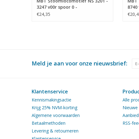
MBT Stoomlocomotief NS 3201 -
MBT 
3247 v00r spoor 0 -
8740 
Bouwtekening Schaal 1 : 40
Bouwt
€24,35
€20,4
(29.00.110)
(29.0
Meld je aan voor onze nieuwsbrief:
Klantenservice
Produ
Kennismakingsactie
Alle pro
Krijg 25% NVM-korting
Nieuwe 
Algemene voorwaarden
Aanbied
Betaalmethoden
RSS-fee
Levering & retourneren
Klantenservice