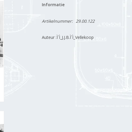
Informatie
Artikelnummer:
29.00.122
Auteur :Ì´Ì_J.J.B.Ì´Ì_Vellekoop