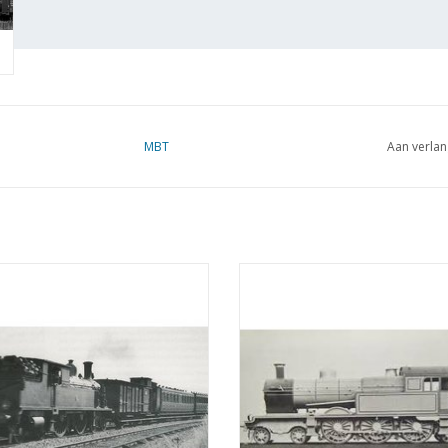
MBT
Aan verlan
oomlocomotief NS 5806-5812 voor
MBT Stoomlocomotief NS 6001-60
r 0 - Bouwtekening Schaal 1 : 40
spoor 0 - Bouwtekening Schaal 1
(29.00.103)
(29.00.104)
EVOEGEN AAN WINKELWAGEN
TOEVOEGEN AAN WINKELWA