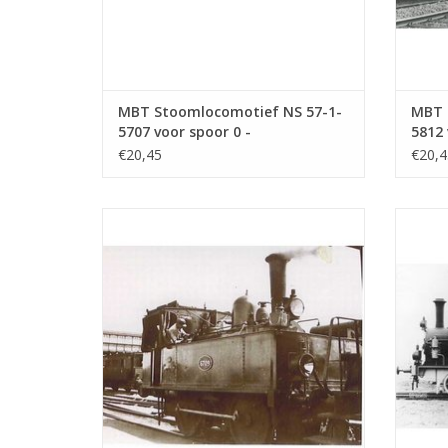
MBT Stoomlocomotief NS 57-1-
MBT 
5707 voor spoor 0 -
5812 
Bouwtekening Schaal 1 : 40
Bouwt
€20,45
€20,4
(29.00.102)
(29.0
MBT Stoomlocomotief NS 6720-6736 voor
MBT St
spoor 0 - Bouwtekening Schaal 1 : 40
spoo
(29.00.106)
TOEVOEGEN AAN WINKELWAGEN
TO