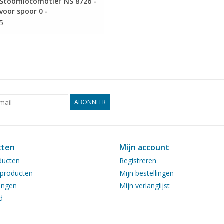
Stoomlocomotief NS 8726 -
voor spoor 0 -
ekening Schaal 1 : 40
5
0.111)
ABONNEER
cten
Mijn account
ducten
Registreren
producten
Mijn bestellingen
ingen
Mijn verlanglijst
d