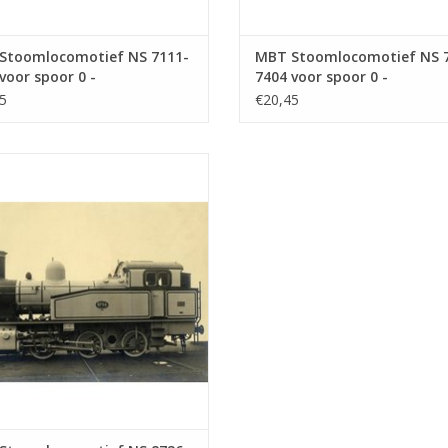
Stoomlocomotief NS 7111-
MBT Stoomlocomotief NS 
voor spoor 0 -
7404 voor spoor 0 -
ekening Schaal 1 : 40
Bouwtekening Schaal 1 : 40
5
€20,45
0.107)
(29.00.108)
Stoomlocomotief NS 8726 - 8740
oor 0 - Bouwtekening Schaal 1 : 40
(29.00.111)
EVOEGEN AAN WINKELWAGEN