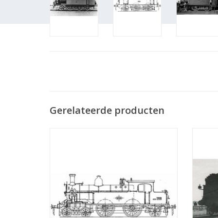
Gerelateerde producten
MBT Stoomlocomotief NS 57-1-5707 voor
MBT St
spoor 0 - Bouwtekening Schaal 1 : 40
spoo
(29.00.102)
TOEVOEGEN AAN WINKELWAGEN
TO