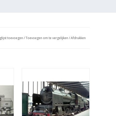
glijst toevoegen
/
Toevoegen om te vergelijken
/
Afdrukken
26 voor
MBT Stoomlocomotief NS 6301-6322 voor
 : 40
spoor 0 - Bouwtekening Schaal 1 : 40
(29.00.105)
GEN
TOEVOEGEN AAN WINKELWAGEN