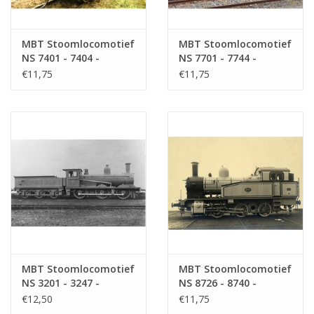
MBT Stoomlocomotief
MBT Stoomlocomotief
NS 7401 - 7404 -
NS 7701 - 7744 -
Bouwtekening Schaal 1
Bouwtekening Schaal 1
€11,75
€11,75
: 40 (29.00.608)
: 40 (29.00.609)
MBT Stoomlocomotief
MBT Stoomlocomotief
NS 3201 - 3247 -
NS 8726 - 8740 -
Bouwtekening Schaal 1
Bouwtekening Schaal 1
€12,50
€11,75
: 40 (29.00.610)
: 40 (29.00.611)