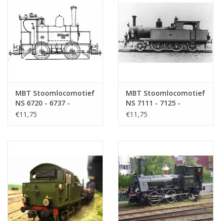
MBT Stoomlocomotief
MBT Stoomlocomotief
NS 6720 - 6737 -
NS 7111 - 7125 -
Bouwtekening Schaal 1
Bouwtekening Schaal 1
€11,75
€11,75
: 40 (29.00.606)
: 40 (29.00.607)