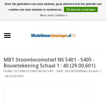
Door het gebruiken van onze website, ga je akkoord met het gebruik van
cookies om onze website te verbeteren.
Dit bericht verbergen
Meer over cookies »
0 Artikelen - €0,00
Home
Schepen
Treinen
MBT Stoomlocomotief NS 5401 - 5405 -
Houtbouw
Bouwtekening Schaal 1 : 40 (29.00.601)
HOME
/
STOOMLOCOMOTIEF NS 5401 - 5405 - BOUWTEKENING SCHAAL 1
Scenery
: 40 (29.00.601)
Machines
Documentatie