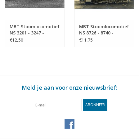
MBT Stoomlocomotief
MBT Stoomlocomotief
NS 3201 - 3247 -
NS 8726 - 8740 -
Bouwtekening Schaal 1
Bouwtekening Schaal 1
€12,50
€11,75
: 40 (29.00.610)
: 40 (29.00.611)
Meld je aan voor onze nieuwsbrief:
ABONNEER