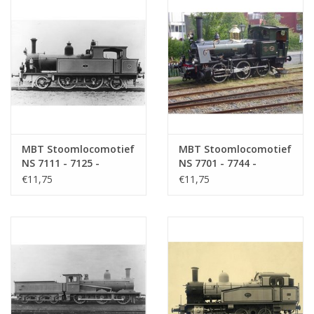
MBT Stoomlocomotief
MBT Stoomlocomotief
NS 7111 - 7125 -
NS 7701 - 7744 -
Bouwtekening Schaal 1
Bouwtekening Schaal 1
€11,75
€11,75
: 40 (29.00.607)
: 40 (29.00.609)