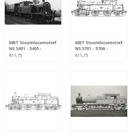
MBT Stoomlocomotief
MBT Stoomlocomotief
NS 5401 - 5405 -
NS 5701 - 5706 -
Bouwtekening Schaal 1
Bouwtekening Schaal 1
€11,75
€11,75
: 40 (29.00.601)
: 40 (29.00.602)