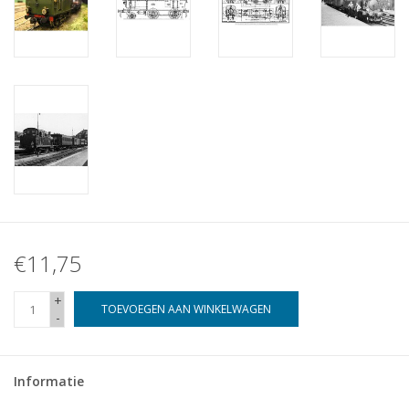
€11,75
+
TOEVOEGEN AAN WINKELWAGEN
-
Informatie