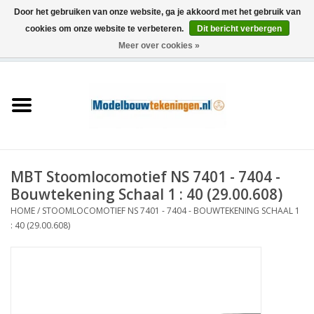
Door het gebruiken van onze website, ga je akkoord met het gebruik van
cookies om onze website te verbeteren.
Dit bericht verbergen
Meer over cookies »
0 Artikelen - €0,00
Home
Schepen
Treinen
MBT Stoomlocomotief NS 7401 - 7404 -
Houtbouw
Bouwtekening Schaal 1 : 40 (29.00.608)
HOME
/
STOOMLOCOMOTIEF NS 7401 - 7404 - BOUWTEKENING SCHAAL 1
Scenery
: 40 (29.00.608)
Machines
Documentatie