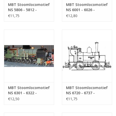
MBT Stoomlocomotief
MBT Stoomlocomotief
NS 5806 - 5812 -
NS 6001 - 6026 -
Bouwtekening Schaal 1
Bouwtekening Schaal 1
€11,75
€12,80
: 40 (29.00.603)
: 40 (29.00.604)
MBT Stoomlocomotief
MBT Stoomlocomotief
NS 6301 - 6322 -
NS 6720 - 6737 -
Bouwtekening Schaal 1
Bouwtekening Schaal 1
€12,50
€11,75
: 40 (29.00.605)
: 40 (29.00.606)