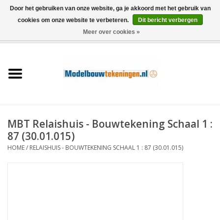
Door het gebruiken van onze website, ga je akkoord met het gebruik van
cookies om onze website te verbeteren.
Dit bericht verbergen
Meer over cookies »
0 Artikelen - €0,00
Home
Schepen
Treinen
MBT Relaishuis - Bouwtekening Schaal 1 :
Houtbouw
87 (30.01.015)
HOME
/
RELAISHUIS - BOUWTEKENING SCHAAL 1 : 87 (30.01.015)
Scenery
Machines
Documentatie