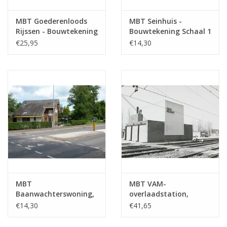
MBT Goederenloods
MBT Seinhuis -
Rijssen - Bouwtekening
Bouwtekening Schaal 1
Schaal 1 : 87
: 87 (30.01.008)
€25,95
€14,30
(30.01.007)
MBT
MBT VAM-
Baanwachterswoning,
overlaadstation,
spoorlijn Apeldoorn -
Delft/Schiedam -
€14,30
€41,65
Hengelo -
Bouwtekening Schaal 1
Bouwtekening Schaal 1
: 87 (30.01.010)