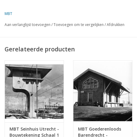
Auteur
W.J. Dijkshoorn
MBT
Omschrijving
relaishuis
Aan verlanglijst toevoegen
/
Toevoegen om te vergelijken
/
Afdrukken
Kwaliteit
Moeilijkheidsgraad
Gerelateerde producten
Schaal
1 : 87
Aantal bladen A00
0
Aantal bladen A0
0
Aantal bladen A1
0
Aantal bladen A2
0
Aantal bladen A3
1
Aantal bladen A4
0
Totaal aantal bladen
1
MBT Seinhuis Utrecht -
MBT Goederenloods
tekening
Bouwtekening Schaal 1
Barendrecht -