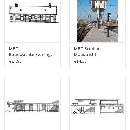
MBT
MBT Seinhuis
Baanwachterwoning,
Maastricht -
spoorlijn Amsterdam-
Bouwtekening Schaal 1
€21,95
€14,30
Haarlem -
: 87 (30.01.006)
Bouwtekening Schaal 1
: 87 (30.01.005)