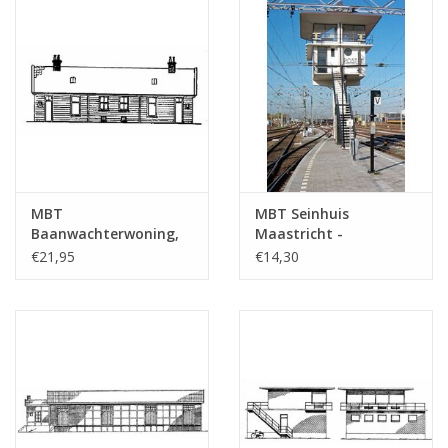
MBT
MBT Seinhuis
Baanwachterwoning,
Maastricht -
spoorlijn Amsterdam-
Bouwtekening Schaal 1
€21,95
€14,30
Haarlem -
: 87 (30.01.006)
Bouwtekening Schaal 1
: 87 (30.01.005)