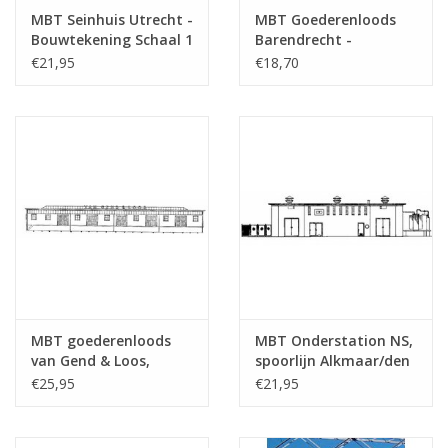
Totaal aantal bladen
1
MBT Seinhuis Utrecht -
MBT Goederenloods
tekening
Bouwtekening Schaal 1
Barendrecht -
: 87 (30.01.001)
Bouwtekening Schaal 1
€21,95
€18,70
Aantal bladen A4 tekst
0
: 87 (30.01.002)
Gewicht in gram
105
Bijzonderheden
Opmerkingen
MBT goederenloods
MBT Onderstation NS,
van Gend & Loos,
spoorlijn Alkmaar/den
Vlissingen -
Helder - Bouwtekening
€25,95
€21,95
Bouwtekening Schaal 1
Schaal 1 : 87
: 87 (30.01.003)
(30.01.004)