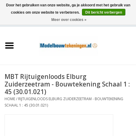
Door het gebruiken van onze website, ga je akkoord met het gebruik van
cookies om onze website te verbeteren.
Dit bericht verbergen
Meer over cookies »
0 Artikelen - €0,00
Home
Schepen
Treinen
MBT Rijtuigenloods Elburg
Houtbouw
Zuiderzeetram - Bouwtekening Schaal 1 :
45 (30.01.021)
Scenery
HOME
/
RIJTUIGENLOODS ELBURG ZUIDERZEETRAM - BOUWTEKENING
SCHAAL 1 : 45 (30.01.021)
Machines
Documentatie