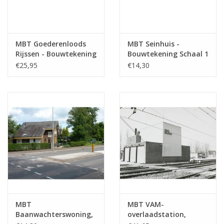
MBT Goederenloods
MBT Seinhuis -
Rijssen - Bouwtekening
Bouwtekening Schaal 1
Schaal 1 : 87
: 87 (30.01.008)
€25,95
€14,30
(30.01.007)
MBT
MBT VAM-
Baanwachterswoning,
overlaadstation,