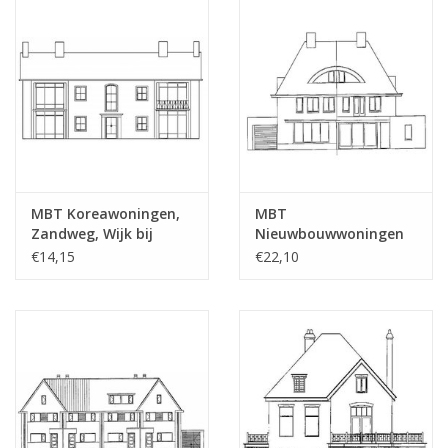
MBT Koreawoningen,
MBT
Zandweg, Wijk bij
Nieuwbouwwoningen
Duurstede (1953) -
(2002) - Bouwtekening
€14,15
€22,10
Bouwtekening Schaal 1
Schaal 1 : 87
: 87 (30.03.004/A)
(30.03.005)