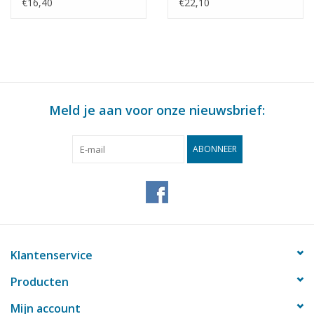
: 160 (30.03.007/A)
Bouwtekening Schaal 1
€16,40
€22,10
: 87 (30.03.008)
Meld je aan voor onze nieuwsbrief:
ABONNEER
Klantenservice
Producten
Mijn account