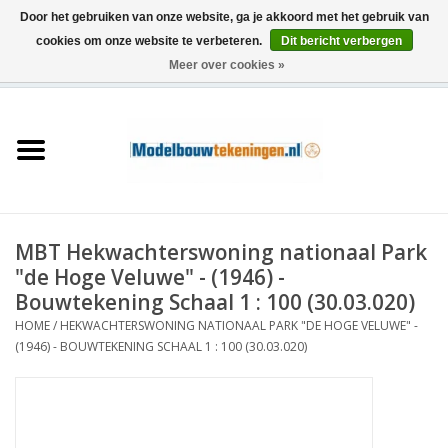
Door het gebruiken van onze website, ga je akkoord met het gebruik van
cookies om onze website te verbeteren.
Dit bericht verbergen
Meer over cookies »
0 Artikelen - €0,00
Home
Schepen
Treinen
MBT Hekwachterswoning nationaal Park
Houtbouw
"de Hoge Veluwe" - (1946) -
Bouwtekening Schaal 1 : 100 (30.03.020)
Scenery
HOME
/
HEKWACHTERSWONING NATIONAAL PARK "DE HOGE VELUWE" -
(1946) - BOUWTEKENING SCHAAL 1 : 100 (30.03.020)
Machines
Documentatie