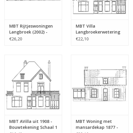
MBT Rijtjeswoningen
MBT Villa
Langbroek (2002) -
Langbroekerwetering
Bouwtekening Schaal 1
(1908) - Bouwtekening
€26,20
€22,10
: 87 (30.03.006)
Schaal 1 : 87
(30.03.007)
MBT AVilla uit 1908 -
MBT Woning met
Bouwtekening Schaal 1
mansardekap 1877 -