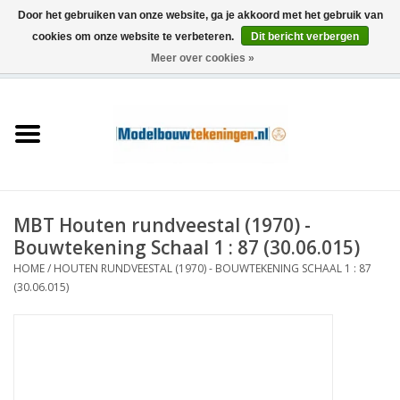
Door het gebruiken van onze website, ga je akkoord met het gebruik van
cookies om onze website te verbeteren.
Dit bericht verbergen
Meer over cookies »
0 Artikelen - €0,00
Home
Schepen
Treinen
MBT Houten rundveestal (1970) -
Houtbouw
Bouwtekening Schaal 1 : 87 (30.06.015)
HOME
/
HOUTEN RUNDVEESTAL (1970) - BOUWTEKENING SCHAAL 1 : 87
Scenery
(30.06.015)
Machines
Documentatie