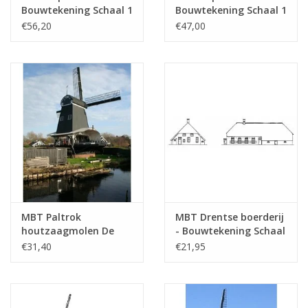
Totaal aantal bladen
1
Bouwtekening Schaal 1
Bouwtekening Schaal 1
tekening
: 50 (30.06.001)
: 87 (30.06.002)
€56,20
€47,00
Aantal bladen A4 tekst
0
Gewicht in gram
35
Bijzonderheden
Opmerkingen
MBT Paltrok
MBT Drentse boerderij
houtzaagmolen De
- Bouwtekening Schaal
Eenhoorn -
1 : 87 (30.06.005)
€31,40
€21,95
Bouwtekening Schaal 1
: 100 (30.06.004)