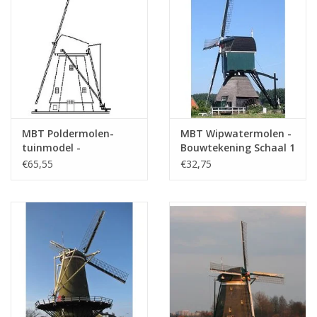
MBT Poldermolen-
MBT Wipwatermolen -
tuinmodel -
Bouwtekening Schaal 1
Bouwtekening Schaal 1
: 100 (30.06.007)
€65,55
€32,75
: 20 (30.06.006)