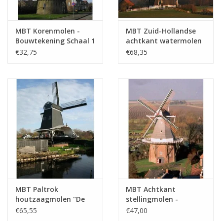
MBT Korenmolen -
MBT Zuid-Hollandse
Bouwtekening Schaal 1
achtkant watermolen
: 100 (30.06.008)
- Bouwtekening Schaal
€32,75
€68,35
1 : 7 (30.06.009)
MBT Paltrok
MBT Achtkant
houtzaagmolen "De
stellingmolen -
Eenhoorn" -
Bouwtekening Schaal 1
€65,55
€47,00
Bouwtekening Schaal 1
: 50 (30.06.011)