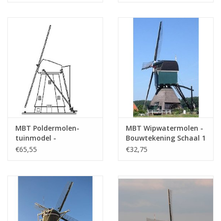
: 100 (30.06.004)
MBT Poldermolen-
MBT Wipwatermolen -
tuinmodel -
Bouwtekening Schaal 1
Bouwtekening Schaal 1
: 100 (30.06.007)
€65,55
€32,75
: 20 (30.06.006)