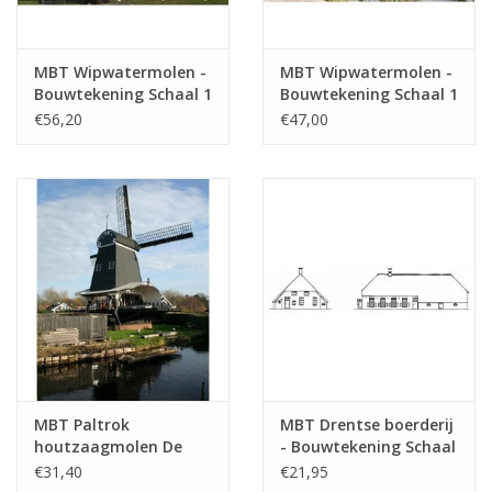
Gewicht in gram
45
Bijzonderheden
'naar gegevens van Jos van Schoten
MBT Wipwatermolen -
MBT Wipwatermolen -
Bouwtekening Schaal 1
Bouwtekening Schaal 1
: 50 (30.06.001)
: 87 (30.06.002)
€56,20
€47,00
Een watermolentje, uit 1780, oorspronkelijk bed
waterparijen op een landgoed te Heemstede
Opmerkingen
MBT Paltrok
MBT Drentse boerderij
houtzaagmolen De
- Bouwtekening Schaal
Eenhoorn -
1 : 87 (30.06.005)
€31,40
€21,95
Bouwtekening Schaal 1