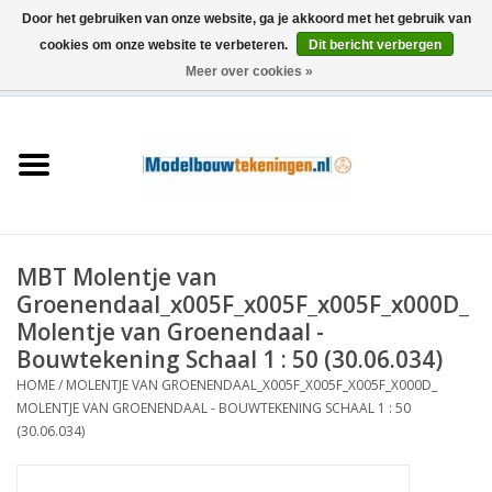
Door het gebruiken van onze website, ga je akkoord met het gebruik van
cookies om onze website te verbeteren.
Dit bericht verbergen
Meer over cookies »
0 Artikelen - €0,00
Home
Schepen
Treinen
MBT Molentje van
Houtbouw
Groenendaal_x005F_x005F_x005F_x000D_
Molentje van Groenendaal -
Scenery
Bouwtekening Schaal 1 : 50 (30.06.034)
HOME
/
MOLENTJE VAN GROENENDAAL_X005F_X005F_X005F_X000D_
MOLENTJE VAN GROENENDAAL - BOUWTEKENING SCHAAL 1 : 50
Machines
(30.06.034)
Documentatie