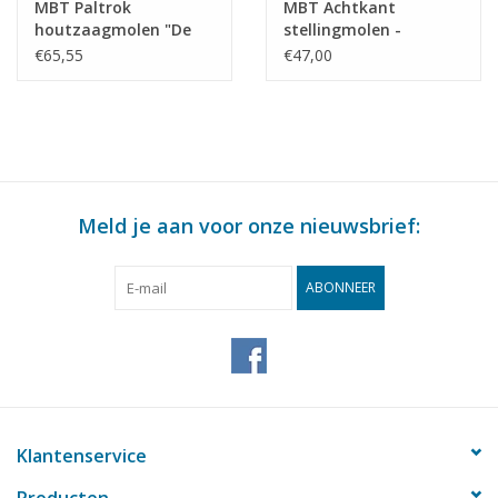
MBT Paltrok
MBT Achtkant
houtzaagmolen "De
stellingmolen -
Eenhoorn" -
Bouwtekening Schaal 1
€65,55
€47,00
Bouwtekening Schaal 1
: 50 (30.06.011)
: 25 (30.06.010)
Meld je aan voor onze nieuwsbrief:
ABONNEER
Klantenservice
Producten