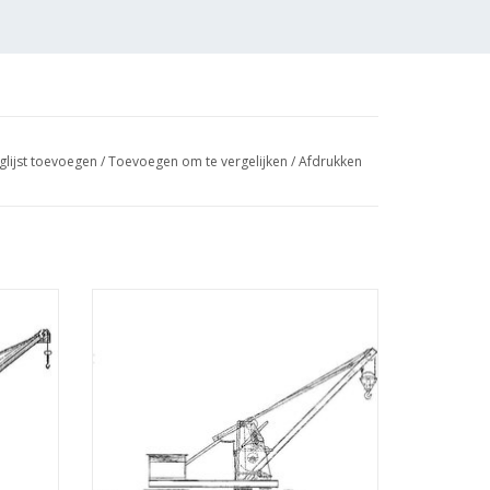
glijst toevoegen
/
Toevoegen om te vergelijken
/
Afdrukken
ening
MBT Draaikraan - Bouwtekening Schaal 1 :
10 (30.09.005)
GEN
TOEVOEGEN AAN WINKELWAGEN