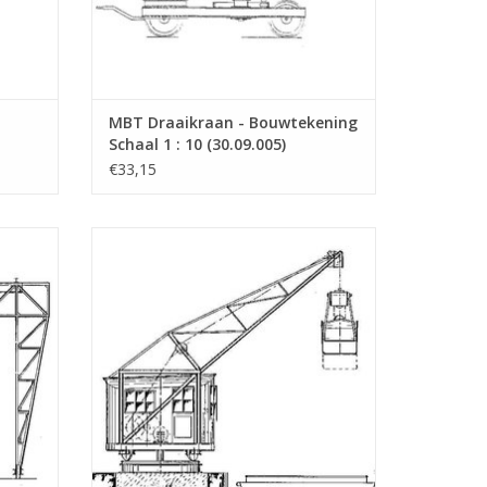
MBT Draaikraan - Bouwtekening
Schaal 1 : 10 (30.09.005)
€33,15
al 1 :
MBT Grijperdraaikraan - Bouwtekening
Schaal 1 : 50 (30.09.009)
GEN
TOEVOEGEN AAN WINKELWAGEN