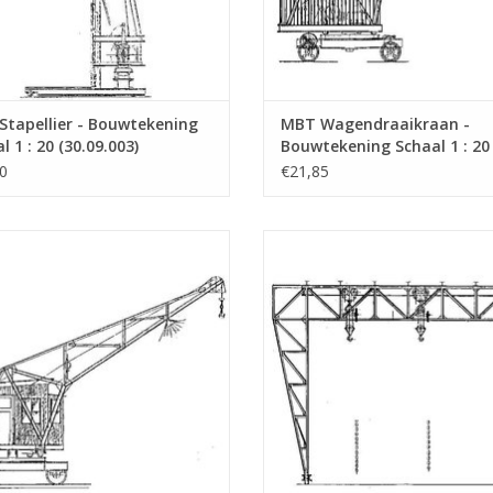
tapellier - Bouwtekening
MBT Wagendraaikraan -
l 1 : 20 (30.09.003)
Bouwtekening Schaal 1 : 20
(30.09.004)
0
€21,85
Wagendraaikraan - Bouwtekening
MBT Bokkraan - Bouwtekening Scha
Schaal 1 : 50 (30.09.007)
50 (30.09.008)
EVOEGEN AAN WINKELWAGEN
TOEVOEGEN AAN WINKELWA