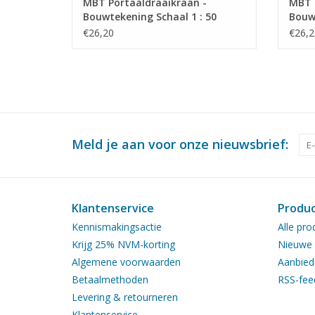
MBT Portaaldraaikraan -
MBT 
Bouwtekening Schaal 1 : 50
Bouwt
(30.09.010)
(30.0
€26,20
€26,2
Meld je aan voor onze nieuwsbrief:
Klantenservice
Produ
Kennismakingsactie
Alle pro
Krijg 25% NVM-korting
Nieuwe 
Algemene voorwaarden
Aanbied
Betaalmethoden
RSS-fee
Levering & retourneren
Klantenservice