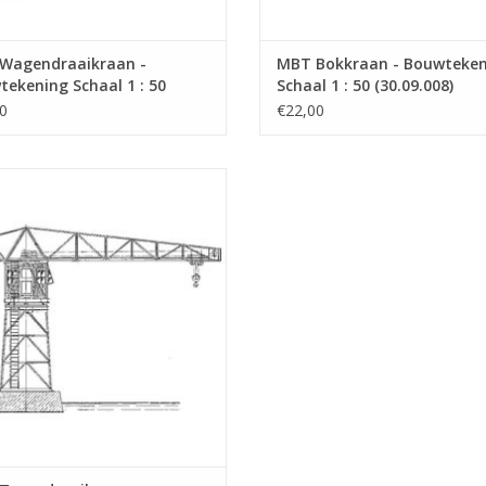
Wagendraaikraan -
MBT Bokkraan - Bouwteken
ekening Schaal 1 : 50
Schaal 1 : 50 (30.09.008)
9.007)
0
€22,00
Torendraaikraan - Bouwtekening
Schaal 1 : 50 (30.09.011)
EVOEGEN AAN WINKELWAGEN