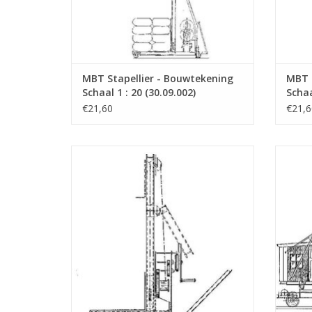
MBT Stapellier - Bouwtekening
MBT S
Schaal 1 : 20 (30.09.002)
Schaa
€21,60
€21,6
MBT Handstapellier - Bouwtekening Schaal
MBT 
1 : 20 (30.09.006)
TOEVOEGEN AAN WINKELWAGEN
TO