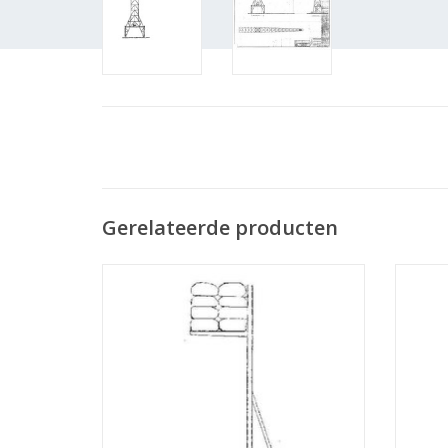
Gerelateerde producten
MBT Stapellier - Bouwtekening Schaal 1 :
MBT St
20 (30.09.002)
TOEVOEGEN AAN WINKELWAGEN
TO