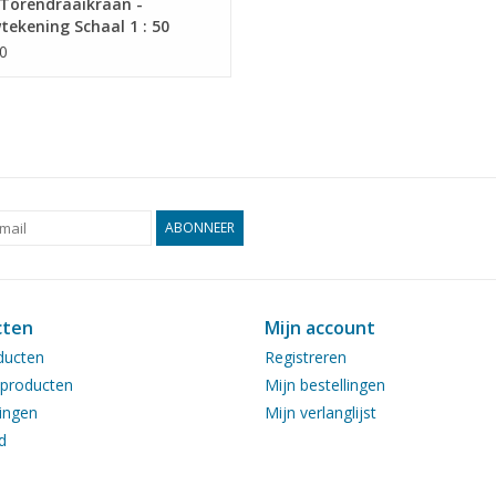
Torendraaikraan -
ekening Schaal 1 : 50
9.011)
0
ABONNEER
cten
Mijn account
ducten
Registreren
producten
Mijn bestellingen
ingen
Mijn verlanglijst
d