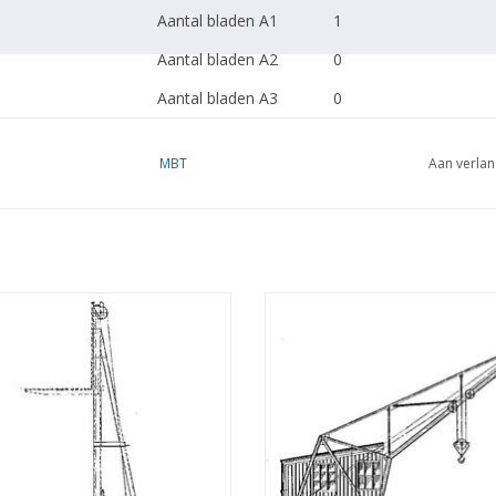
Aantal bladen A1
1
Aantal bladen A2
0
Aantal bladen A3
0
Aantal bladen A4
0
MBT
Aan verlan
Totaal aantal bladen
1
tekening
Aantal bladen A4 tekst
0
Gewicht in gram
apellier - Bouwtekening Schaal 1 :
MBT Wagendraaikraan - Bouwtek
Bijzonderheden
20 (30.09.003)
Schaal 1 : 20 (30.09.004)
Opmerkingen
EVOEGEN AAN WINKELWAGEN
TOEVOEGEN AAN WINKELWA