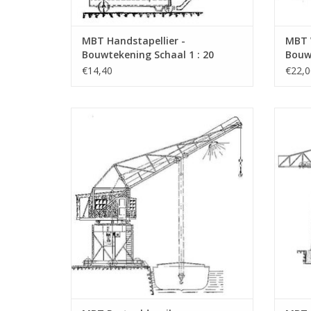
MBT Handstapellier -
MBT 
Bouwtekening Schaal 1 : 20
Bouwt
(30.09.006)
(30.0
€14,40
€22,0
MBT Portaaldraaikraan - Bouwtekening
MBT 
Schaal 1 : 50 (30.09.010)
TOEVOEGEN AAN WINKELWAGEN
TO