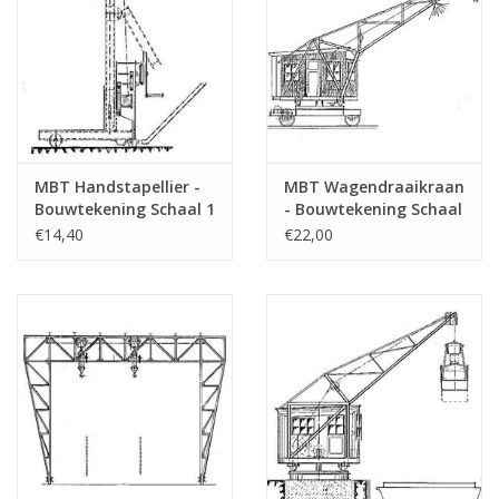
MBT Handstapellier -
MBT Wagendraaikraan
Bouwtekening Schaal 1
- Bouwtekening Schaal
: 20 (30.09.006)
1 : 50 (30.09.007)
€14,40
€22,00