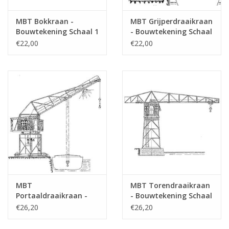
MBT Bokkraan -
MBT Grijperdraaikraan
Bouwtekening Schaal 1
- Bouwtekening Schaal
: 50 (30.09.008)
1 : 50 (30.09.009)
€22,00
€22,00
MBT
MBT Torendraaikraan
Portaaldraaikraan -
- Bouwtekening Schaal
Bouwtekening Schaal 1
1 : 50 (30.09.011)
€26,20
€26,20
: 50 (30.09.010)