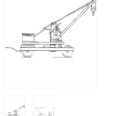
Tijdschriften
Nieuwe tekeningen
NIEUWE TIJDSCHRIFTEN
ABONNEMENT DE
MODELBOUWER
Bouwbeschrijvingen