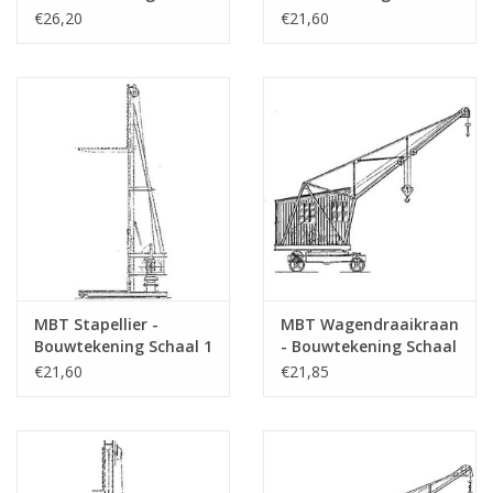
Aantal bladen A4 tekst
0
1 : 50 (30.09.001)
: 20 (30.09.002)
€26,20
€21,60
Gewicht in gram
Bijzonderheden
Opmerkingen
MBT Stapellier -
MBT Wagendraaikraan
Bouwtekening Schaal 1
- Bouwtekening Schaal
: 20 (30.09.003)
1 : 20 (30.09.004)
€21,60
€21,85