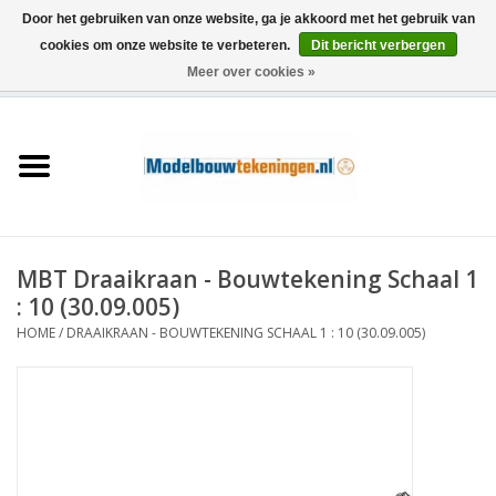
Door het gebruiken van onze website, ga je akkoord met het gebruik van
cookies om onze website te verbeteren.
Dit bericht verbergen
Meer over cookies »
0 Artikelen - €0,00
Home
Schepen
Treinen
MBT Draaikraan - Bouwtekening Schaal 1
Houtbouw
: 10 (30.09.005)
HOME
/
DRAAIKRAAN - BOUWTEKENING SCHAAL 1 : 10 (30.09.005)
Scenery
Machines
Documentatie