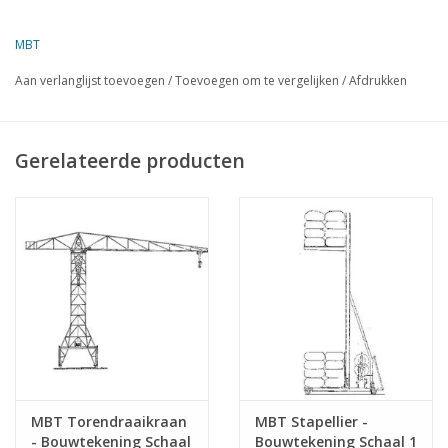
Auteur
Firma Rörink
Omschrijving
draaikraan
MBT
Kwaliteit
Aan verlanglijst toevoegen
/
Toevoegen om te vergelijken
/
Afdrukken
Moeilijkheidsgraad
D
Schaal
1 : 10
Gerelateerde producten
Aantal bladen A00
0
Aantal bladen A0
1
Aantal bladen A1
0
Aantal bladen A2
0
Aantal bladen A3
0
Aantal bladen A4
0
Totaal aantal bladen
1
tekening
MBT Torendraaikraan
MBT Stapellier -
- Bouwtekening Schaal
Bouwtekening Schaal 1