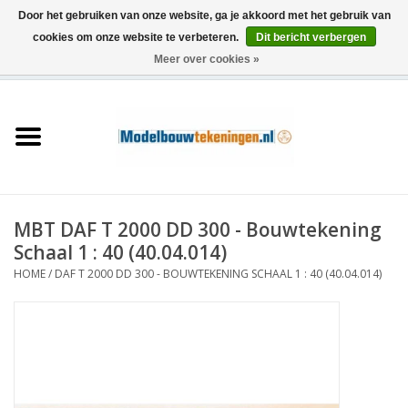
Door het gebruiken van onze website, ga je akkoord met het gebruik van
cookies om onze website te verbeteren.
Dit bericht verbergen
Meer over cookies »
0 Artikelen - €0,00
Home
Schepen
Treinen
MBT DAF T 2000 DD 300 - Bouwtekening
Houtbouw
Schaal 1 : 40 (40.04.014)
HOME
/
DAF T 2000 DD 300 - BOUWTEKENING SCHAAL 1 : 40 (40.04.014)
Scenery
Machines
Documentatie