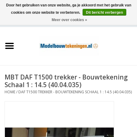
Door het gebruiken van onze website, ga je akkoord met het gebruik van
cookies om onze website te verbeteren.
Dit bericht verbergen
Meer over cookies »
0 Artikelen - €0,00
Home
Schepen
Treinen
MBT DAF T1500 trekker - Bouwtekening
Houtbouw
Schaal 1 : 14.5 (40.04.035)
HOME
/
DAF T1500 TREKKER - BOUWTEKENING SCHAAL 1 : 14.5 (40.04.035)
Scenery
Machines
Documentatie