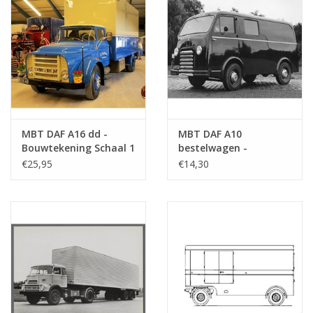
MBT DAF A16 dd -
MBT DAF A10
Bouwtekening Schaal 1
bestelwagen -
: 35 (40.04.007)
Bouwtekening Schaal 1
€25,95
€14,30
: 35 (40.04.008)