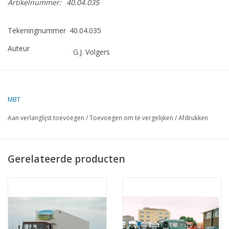
Artikelnummer:
40.04.035
Tekeningnummer
40.04.035
Auteur
G.J. Volgers
Omschrijving
DAF T1500 trekker
Moeilijkheidsgraad
D
MBT
Kwaliteit
gedetailleerde modelbouwtekeningen
Aan verlanglijst toevoegen
/
Toevoegen om te vergelijken
/
Afdrukken
Schaal
1 : 14,5
Aantal bladen A00
0
Gerelateerde producten
Aantal bladen A0
0
Aantal bladen A1
1
Aantal bladen A2
5
Aantal bladen A3
1