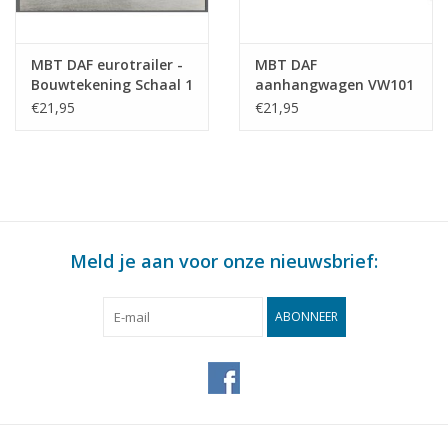
MBT DAF eurotrailer -
MBT DAF
Bouwtekening Schaal 1
aanhangwagen VW101
: 35 (40.04.009)
- Bouwtekening Schaal
€21,95
€21,95
1 : 40 (40.04.010)
Meld je aan voor onze nieuwsbrief:
ABONNEER