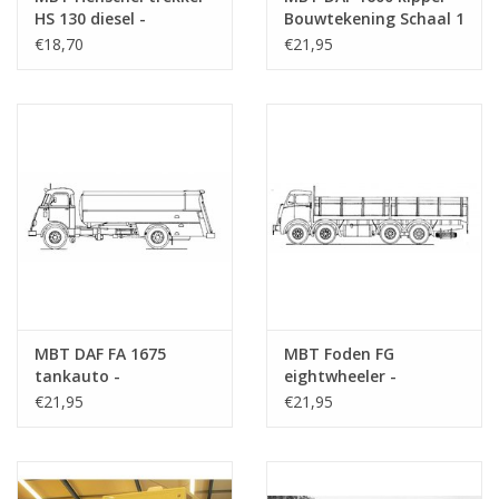
HS 130 diesel -
Bouwtekening Schaal 1
Bouwtekening Schaal 1
: N/A (40.04.004)
€18,70
€21,95
: 25 (40.04.003)
MBT DAF FA 1675
MBT Foden FG
tankauto -
eightwheeler -
Bouwtekening Schaal 1
Bouwtekening Schaal 1
€21,95
€21,95
: 40 (40.04.005)
: 40 (40.04.006)