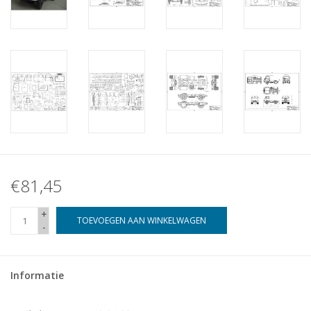
€81,45
+
TOEVOEGEN AAN WINKELWAGEN
-
Informatie