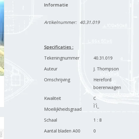
Informatie
Artikelnummer:
40.31.019
Specificaties :
Tekeningnummer
40.31.019
Auteur
J. Thompson
Omschrijving
Hereford
boerenwagen
Kwaliteit
C
Ì´Ì_
Moeilijkheidsgraad
Schaal
1 : 8
Aantal bladen A00
0