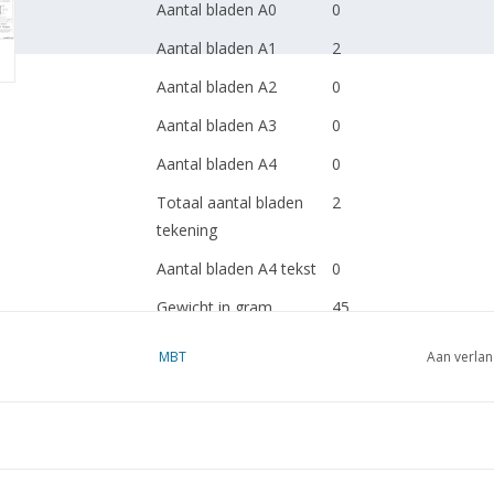
Aantal bladen A0
0
Aantal bladen A1
2
Aantal bladen A2
0
Aantal bladen A3
0
Aantal bladen A4
0
Totaal aantal bladen
2
tekening
Aantal bladen A4 tekst
0
Gewicht in gram
45
Ì´Ì_
Bijzonderheden
MBT
Aan verlan
Ì´Ì_
Opmerkingen