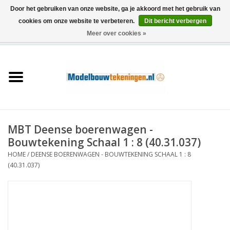
Door het gebruiken van onze website, ga je akkoord met het gebruik van
cookies om onze website te verbeteren.
Dit bericht verbergen
Meer over cookies »
0 Artikelen - €0,00
Home
Schepen
Treinen
MBT Deense boerenwagen -
Houtbouw
Bouwtekening Schaal 1 : 8 (40.31.037)
HOME
/
DEENSE BOERENWAGEN - BOUWTEKENING SCHAAL 1 : 8
Scenery
(40.31.037)
Machines
Documentatie