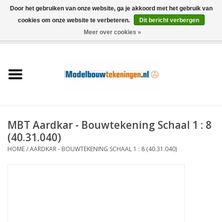
Door het gebruiken van onze website, ga je akkoord met het gebruik van
cookies om onze website te verbeteren.
Dit bericht verbergen
Meer over cookies »
0 Artikelen - €0,00
Home
Schepen
Treinen
MBT Aardkar - Bouwtekening Schaal 1 : 8
Houtbouw
(40.31.040)
HOME
/
AARDKAR - BOUWTEKENING SCHAAL 1 : 8 (40.31.040)
Scenery
Machines
Documentatie