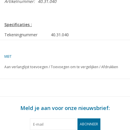
Artikelnummer:
40.31.040
Specificaties :
Tekeningnummer
40.31.040
Auteur
F.P.J. Zwartjes
MBT
Omschrijving
aardkar
Aan verlanglijst toevoegen
/
Toevoegen om te vergelijken
/
Afdrukken
Kwaliteit
B
Ì´Ì_
Moeilijkheidsgraad
Schaal
1 : 8
Aantal bladen A00
0
Meld je aan voor onze nieuwsbrief:
Aantal bladen A0
0
Aantal bladen A1
0
ABONNEER