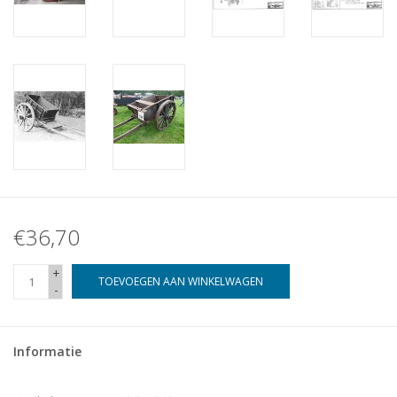
€36,70
+
TOEVOEGEN AAN WINKELWAGEN
-
Informatie