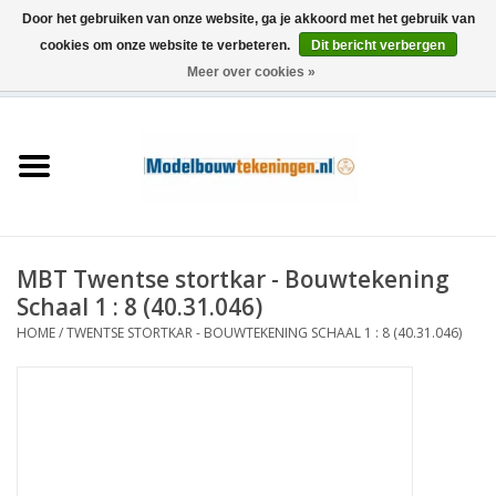
Door het gebruiken van onze website, ga je akkoord met het gebruik van
cookies om onze website te verbeteren.
Dit bericht verbergen
Meer over cookies »
0 Artikelen - €0,00
Home
Schepen
Treinen
MBT Twentse stortkar - Bouwtekening
Houtbouw
Schaal 1 : 8 (40.31.046)
HOME
/
TWENTSE STORTKAR - BOUWTEKENING SCHAAL 1 : 8 (40.31.046)
Scenery
Machines
Documentatie