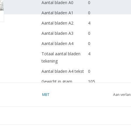
Aantal bladen A0
0
Aantal bladen A1
0
Aantal bladen A2
4
Aantal bladen A3
0
Aantal bladen A4
0
Totaal aantal bladen
4
tekening
Aantal bladen A4 tekst
0
Gewicht in gram
105
Bijzonderheden
MBT
Aan verlan
Opmerkingen