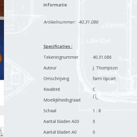
Informatie
Artikelnummer:
40.31.086
Specificaties :
Tekeningnummer
40.31.086
Auteur
J. Thompson
Omschrijving
farm tipcart
Kwaliteit
C
Ì´Ì_
Moeilijkheidsgraad
Schaal
1 : 8
Aantal bladen A00
0
Aantal bladen A0
0