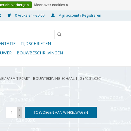
bericht verbergen
Meer over cookies »
0 Artikelen - €0,00
Mijn account / Registreren
NTATIE
TIJDSCHRIFTEN
OUWER
BOUWBESCHRIJVINGEN
ME
/
FARM TIPCART - BOUWTEKENING SCHAAL 1 : 8 (40.31.086)
+
TOEVOEGEN AAN WINKELWAGEN
-