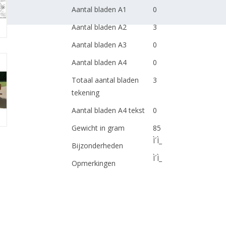
Aantal bladen A1
0
Aantal bladen A2
3
Aantal bladen A3
0
Aantal bladen A4
0
Totaal aantal bladen
3
tekening
Aantal bladen A4 tekst
0
Gewicht in gram
85
Ì´Ì_
Bijzonderheden
Ì´Ì_
Opmerkingen