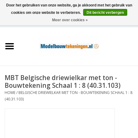
Door het gebruiken van onze website, ga je akkoord met het gebruik van
cookies om onze website te verbeteren.
Dit bericht verbergen
Meer over cookies »
0 Artikelen - €0,00
Home
Schepen
Treinen
MBT Belgische driewielkar met ton -
Houtbouw
Bouwtekening Schaal 1 : 8 (40.31.103)
HOME
/
BELGISCHE DRIEWIELKAR MET TON - BOUWTEKENING SCHAAL 1 : 8
Scenery
(40.31.103)
Machines
Documentatie