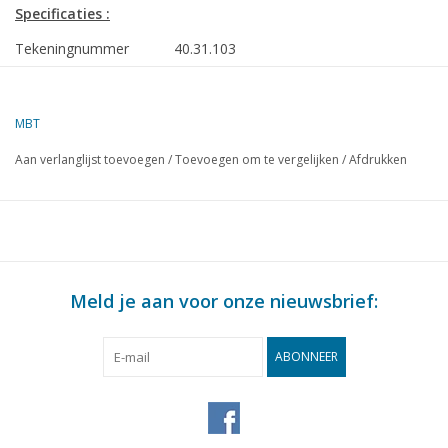
Specificaties :
Tekeningnummer
40.31.103
Auteur
W. Smedts
MBT
Omschrijving
Belgische driewielkar met
ton
Aan verlanglijst toevoegen
/
Toevoegen om te vergelijken
/
Afdrukken
Kwaliteit
C
Moeilijkheidsgraad
Schaal
1 : 8
Aantal bladen A00
0
Meld je aan voor onze nieuwsbrief:
Aantal bladen A0
0
ABONNEER
Aantal bladen A1
0
Aantal bladen A2
3
Aantal bladen A3
0