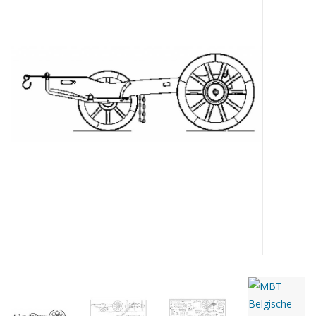
Tijdschriften
Nieuwe tekeningen
NIEUWE TIJDSCHRIFTEN
ABONNEMENT DE
MODELBOUWER
Bouwbeschrijvingen