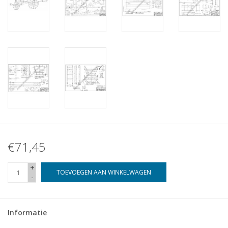
€71,45
+
TOEVOEGEN AAN WINKELWAGEN
-
Informatie