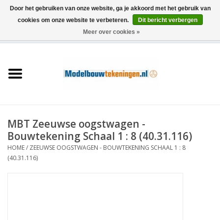
Door het gebruiken van onze website, ga je akkoord met het gebruik van
cookies om onze website te verbeteren.
Dit bericht verbergen
Meer over cookies »
0 Artikelen - €0,00
Home
Schepen
Treinen
MBT Zeeuwse oogstwagen -
Houtbouw
Bouwtekening Schaal 1 : 8 (40.31.116)
HOME
/
ZEEUWSE OOGSTWAGEN - BOUWTEKENING SCHAAL 1 : 8
Scenery
(40.31.116)
Machines
Documentatie