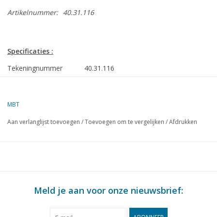
Artikelnummer:
40.31.116
Specificaties :
Tekeningnummer
40.31.116
Auteur
H. Bos
MBT
Omschrijving
Zeeuwse oogstwagen
Aan verlanglijst toevoegen
/
Toevoegen om te vergelijken
/
Afdrukken
Kwaliteit
C
Moeilijkheidsgraad
Schaal
1 : 8
Aantal bladen A00
0
Meld je aan voor onze nieuwsbrief:
Aantal bladen A0
0
Aantal bladen A1
1