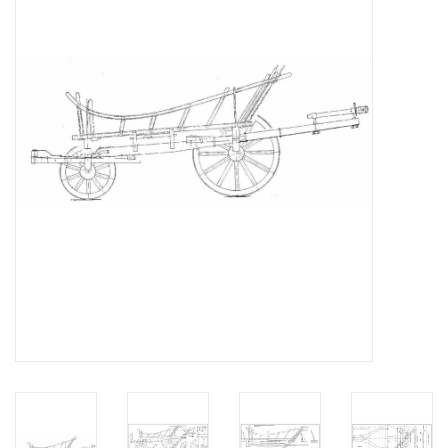
Tijdschriften
Nieuwe tekeningen
NIEUWE TIJDSCHRIFTEN
ABONNEMENT DE
MODELBOUWER
Bouwbeschrijvingen