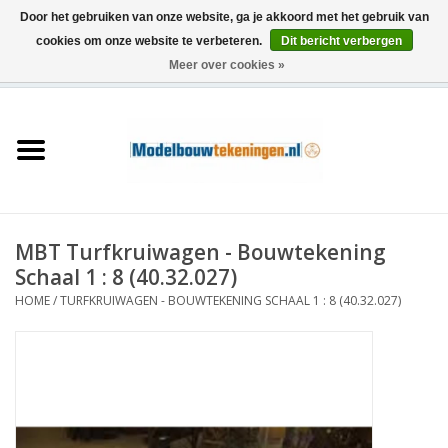
Door het gebruiken van onze website, ga je akkoord met het gebruik van
cookies om onze website te verbeteren.
Dit bericht verbergen
Meer over cookies »
0 Artikelen - €0,00
Home
Schepen
Treinen
MBT Turfkruiwagen - Bouwtekening
Houtbouw
Schaal 1 : 8 (40.32.027)
HOME
/
TURFKRUIWAGEN - BOUWTEKENING SCHAAL 1 : 8 (40.32.027)
Scenery
Machines
Documentatie