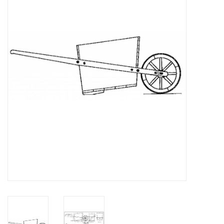
Tijdschriften
Nieuwe tekeningen
NIEUWE TIJDSCHRIFTEN
ABONNEMENT DE
MODELBOUWER
Bouwbeschrijvingen