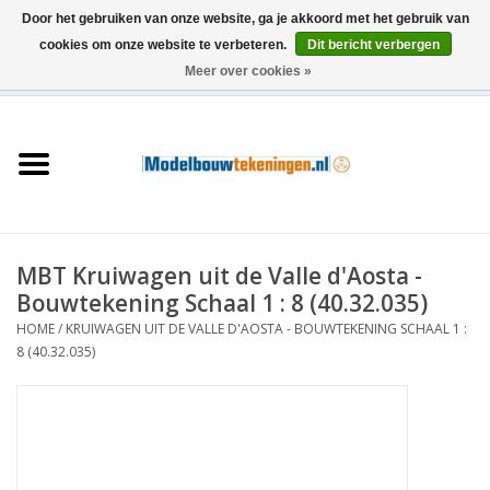
Door het gebruiken van onze website, ga je akkoord met het gebruik van
cookies om onze website te verbeteren.
Dit bericht verbergen
Meer over cookies »
0 Artikelen - €0,00
Home
Schepen
Treinen
MBT Kruiwagen uit de Valle d'Aosta -
Houtbouw
Bouwtekening Schaal 1 : 8 (40.32.035)
HOME
/
KRUIWAGEN UIT DE VALLE D'AOSTA - BOUWTEKENING SCHAAL 1 :
Scenery
8 (40.32.035)
Machines
Documentatie