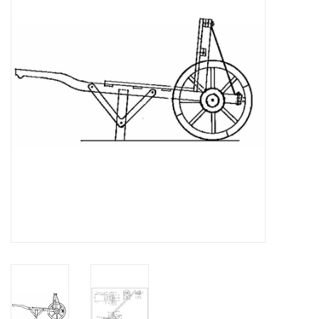
Tijdschriften
Nieuwe tekeningen
NIEUWE TIJDSCHRIFTEN
ABONNEMENT DE
MODELBOUWER
Bouwbeschrijvingen