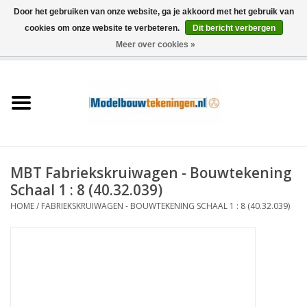
Door het gebruiken van onze website, ga je akkoord met het gebruik van
cookies om onze website te verbeteren.
Dit bericht verbergen
Meer over cookies »
0 Artikelen - €0,00
Home
Schepen
Treinen
MBT Fabriekskruiwagen - Bouwtekening
Houtbouw
Schaal 1 : 8 (40.32.039)
HOME
/
FABRIEKSKRUIWAGEN - BOUWTEKENING SCHAAL 1 : 8 (40.32.039)
Scenery
Machines
Documentatie